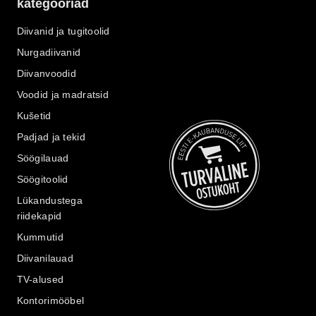
kategooriad
Diivanid ja tugitoolid
Nurgadiivanid
Diivanvoodid
Voodid ja madratsid
Kušetid
Padjad ja tekid
Söögilauad
Söögitoolid
Lükandustega
riidekapid
Kummutid
Diivanilauad
TV-alused
Kontorimööbel