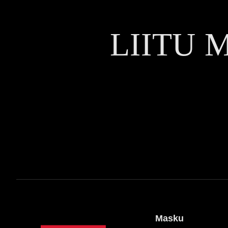
LIITU 
Masku