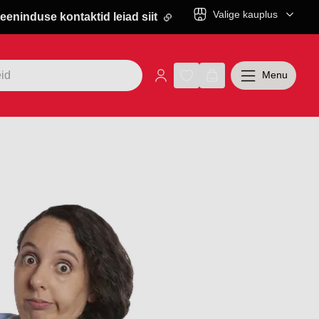
Valige kauplus
eeninduse kontaktid leiad siit
Menu