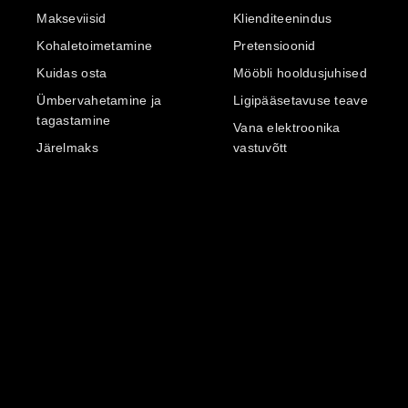
Makseviisid
Klienditeenindus
Kohaletoimetamine
Pretensioonid
Kuidas osta
Mööbli hooldusjuhised
Ümbervahetamine ja
Ligipääsetavuse teave
tagastamine
Vana elektroonika
Järelmaks
vastuvõtt