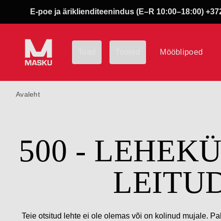
E-poe ja äriklienditeenindus (E–R 10:00–18:00) +372
Toad
Tooted
Mööblipoed
Avaleht
500 - LEHEK
LEITU
Teie otsitud lehte ei ole olemas või on kolinud mujale. Pa