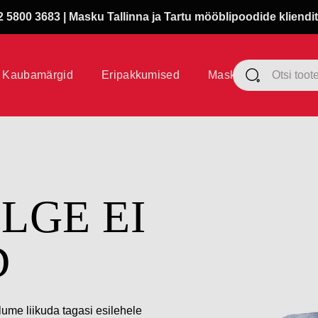
 5800 3683 | Masku Tallinna ja Tartu mööblipoodide kliendit
Kaubamärgid
Eripakkumised
Masku klubi
ÜLGE EI
D
lume liikuda tagasi esilehele