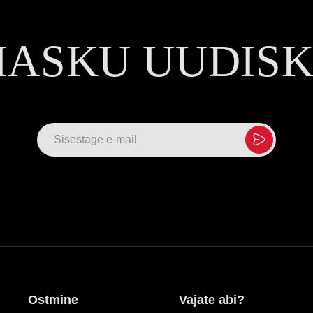
MASKU UUDIS
Ostmine
Vajate abi?