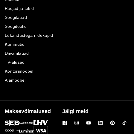
Padjad ja tekid
Söögilauad
Söögitoolid
Lükandustega riidekapid
Kummutid
Diivanilauad
TV-alused
Kontorimööbel
Aiamööbel
Maksevõimalused
Jälgi meid