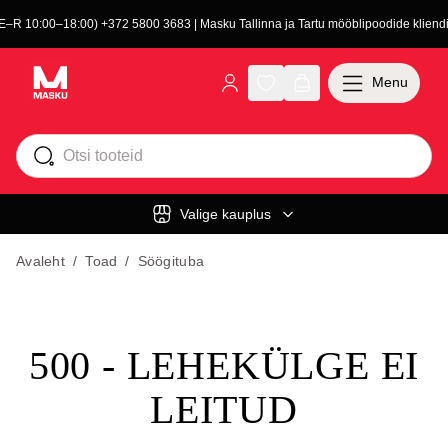
(E–R 10:00–18:00) +372 5800 3683 | Masku Tallinna ja Tartu mööblipoodide kliendit
Menu
Valige kauplus
Avaleht
/
Toad
/
Söögituba
500 - LEHEKÜLGE EI
LEITUD