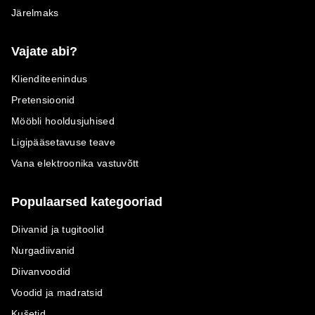
Järelmaks
Vajate abi?
Klienditeenindus
Pretensioonid
Mööbli hooldusjuhised
Ligipääsetavuse teave
Vana elektroonika vastuvõtt
Populaarsed kategooriad
Diivanid ja tugitoolid
Nurgadiivanid
Diivanvoodid
Voodid ja madratsid
Kušetid