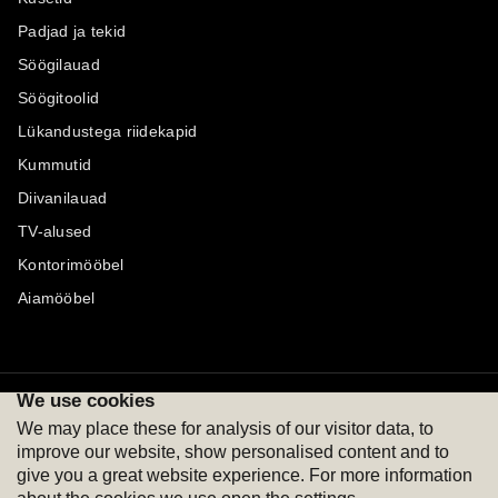
Padjad ja tekid
Söögilauad
Söögitoolid
Lükandustega riidekapid
Kummutid
Diivanilauad
TV-alused
Kontorimööbel
Aiamööbel
We use cookies
Maksevõimalused
Jälgi meid
We may place these for analysis of our visitor data, to
improve our website, show personalised content and to
give you a great website experience. For more information