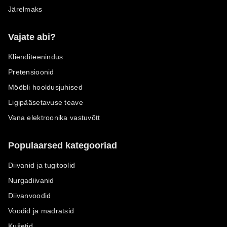
Järelmaks
Vajate abi?
Klienditeenindus
Pretensioonid
Mööbli hooldusjuhised
Ligipääsetavuse teave
Vana elektroonika vastuvõtt
Populaarsed kategooriad
Diivanid ja tugitoolid
Nurgadiivanid
Diivanvoodid
Voodid ja madratsid
Kušetid