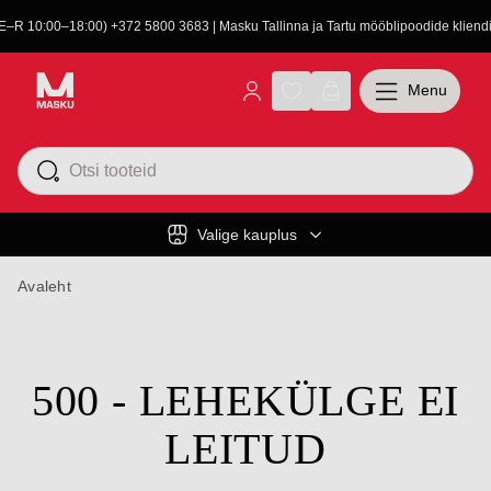
(E–R 10:00–18:00) +372 5800 3683 | Masku Tallinna ja Tartu mööblipoodide kliendit
Menu
Valige kauplus
Avaleht
500 - LEHEKÜLGE EI
LEITUD