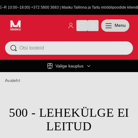
(E–R 10:00–18:00) +372 5800 3683 | Masku Tallinna ja Tartu mööblipoodide kliendit
Menu
Valige kauplus
Avaleht
500 - LEHEKÜLGE EI
LEITUD