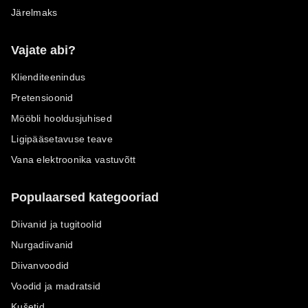
Järelmaks
Vajate abi?
Klienditeenindus
Pretensioonid
Mööbli hooldusjuhised
Ligipääsetavuse teave
Vana elektroonika vastuvõtt
Populaarsed kategooriad
Diivanid ja tugitoolid
Nurgadiivanid
Diivanvoodid
Voodid ja madratsid
Kušetid