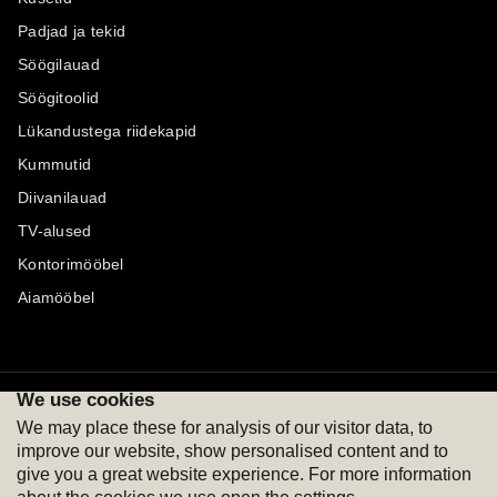
Padjad ja tekid
Söögilauad
Söögitoolid
Lükandustega riidekapid
Kummutid
Diivanilauad
TV-alused
Kontorimööbel
Aiamööbel
We use cookies
Maksevõimalused
Jälgi meid
We may place these for analysis of our visitor data, to
improve our website, show personalised content and to
give you a great website experience. For more information