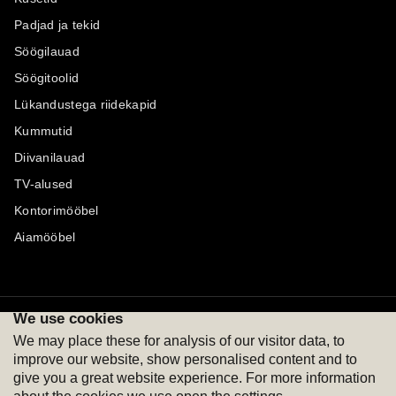
Padjad ja tekid
Söögilauad
Söögitoolid
Lükandustega riidekapid
Kummutid
Diivanilauad
TV-alused
Kontorimööbel
Aiamööbel
We use cookies
Maksevõimalused
Jälgi meid
We may place these for analysis of our visitor data, to
improve our website, show personalised content and to
give you a great website experience. For more information