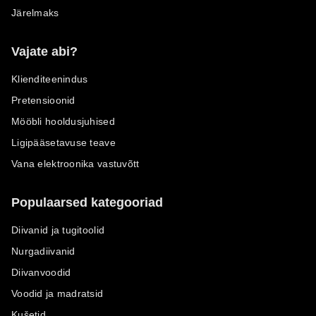
Järelmaks
Vajate abi?
Klienditeenindus
Pretensioonid
Mööbli hooldusjuhised
Ligipääsetavuse teave
Vana elektroonika vastuvõtt
Populaarsed kategooriad
Diivanid ja tugitoolid
Nurgadiivanid
Diivanvoodid
Voodid ja madratsid
Kušetid