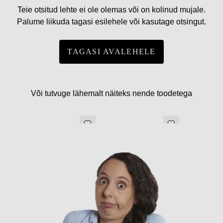
Teie otsitud lehte ei ole olemas või on kolinud mujale.
Palume liikuda tagasi esilehele või kasutage otsingut.
TAGASI AVALEHELE
Või tutvuge lähemalt näiteks nende toodetega