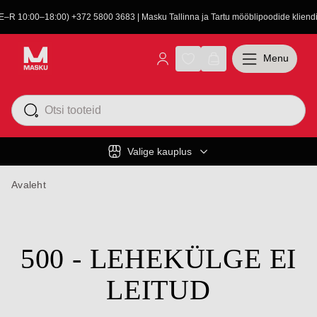
(E–R 10:00–18:00) +372 5800 3683 | Masku Tallinna ja Tartu mööblipoodide kliendit
Menu
Valige kauplus
Avaleht
500 - LEHEKÜLGE EI
LEITUD