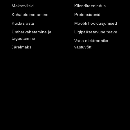
Makseviisid
Klienditeenindus
Kohaletoimetamine
Pretensioonid
Kuidas osta
Mööbli hooldusjuhised
Ümbervahetamine ja
Ligipääsetavuse teave
tagastamine
Vana elektroonika
Järelmaks
vastuvõtt