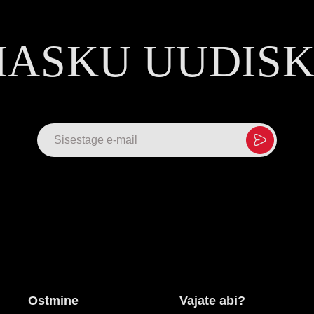
MASKU UUDIS
Ostmine
Vajate abi?