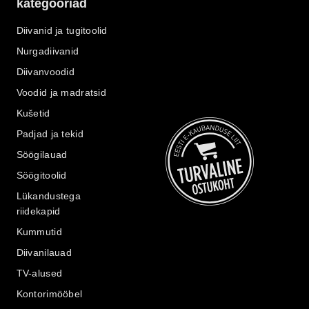
kategooriad
Diivanid ja tugitoolid
Nurgadiivanid
Diivanvoodid
Voodid ja madratsid
Kušetid
Padjad ja tekid
Söögilauad
Söögitoolid
Lükandustega
riidekapid
Kummutid
Diivanilauad
TV-alused
Kontorimööbel