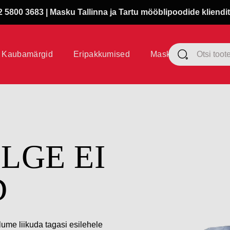
 5800 3683 | Masku Tallinna ja Tartu mööblipoodide kliendit
Kaubamärgid
Eripakkumised
Masku klubi
ÜLGE EI
D
lume liikuda tagasi esilehele