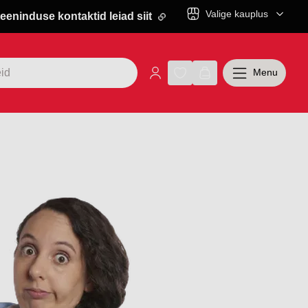
Valige kauplus
eeninduse kontaktid leiad siit
Menu