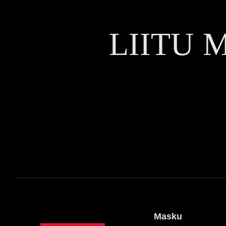
LIITU 
Masku