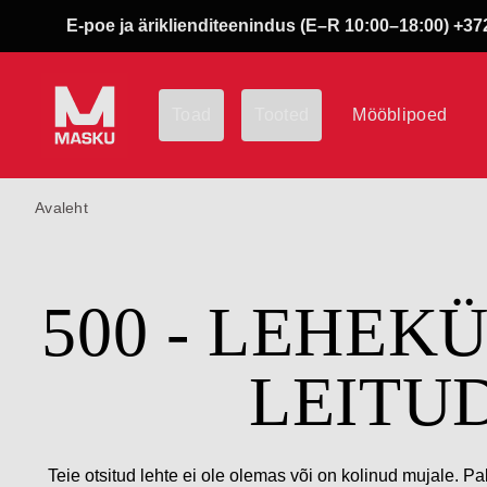
E-poe ja äriklienditeenindus (E–R 10:00–18:00) +372
Toad
Tooted
Mööblipoed
Avaleht
500 - LEHEK
LEITU
Teie otsitud lehte ei ole olemas või on kolinud mujale. Pa