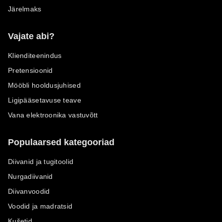
Järelmaks
Vajate abi?
Klienditeenindus
Pretensioonid
Mööbli hooldusjuhised
Ligipääsetavuse teave
Vana elektroonika vastuvõtt
Populaarsed kategooriad
Diivanid ja tugitoolid
Nurgadiivanid
Diivanvoodid
Voodid ja madratsid
Kušetid