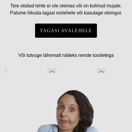
Teie otsitud lehte ei ole olemas või on kolinud mujale.
Palume liikuda tagasi esilehele või kasutage otsingut.
TAGASI AVALEHELE
Või tutvuge lähemalt näiteks nende toodetega