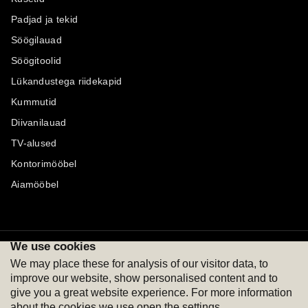
Padjad ja tekid
Söögilauad
Söögitoolid
Lükandustega riidekapid
Kummutid
Diivanilauad
TV-alused
Kontorimööbel
Aiamööbel
We use cookies
Maksevõimalused
Jälgi meid
We may place these for analysis of our visitor data, to
improve our website, show personalised content and to
give you a great website experience. For more information
about the cookies we use open the settings.