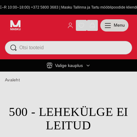
(E–R 10:00–18:00) +372 5800 3683 | Masku Tallinna ja Tartu mööblipoodide kliendit
Menu
Valige kauplus
Avaleht
500 - LEHEKÜLGE EI
LEITUD