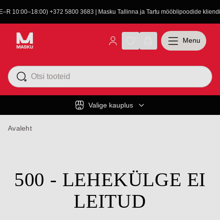
(E–R 10:00–18:00) +372 5800 3683 | Masku Tallinna ja Tartu mööblipoodide kliendit
Menu
Valige kauplus
Avaleht
500 - LEHEKÜLGE EI
LEITUD