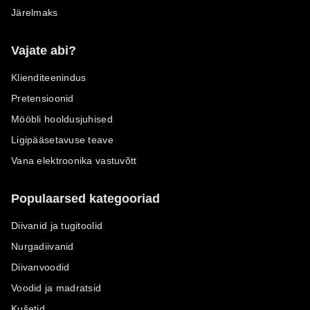
Järelmaks
Vajate abi?
Klienditeenindus
Pretensioonid
Mööbli hooldusjuhised
Ligipääsetavuse teave
Vana elektroonika vastuvõtt
Populaarsed kategooriad
Diivanid ja tugitoolid
Nurgadiivanid
Diivanvoodid
Voodid ja madratsid
Kušetid