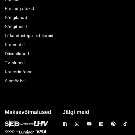
Padjad ja tekid
Söögilauad
Söögitoolid
Lükandustega riidekapid
Kummutid
Diivanilauad
TV-alused
Kontorimööbel
Aiamööbel
Maksevõimalused
Jälgi meid