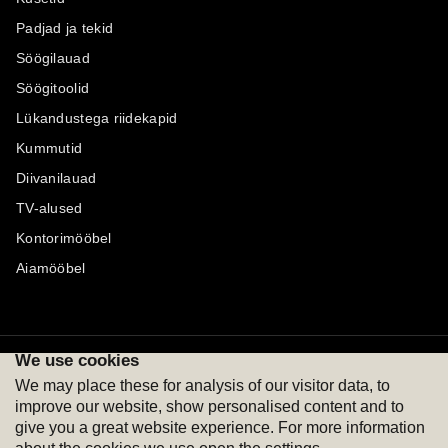
Padjad ja tekid
Söögilauad
Söögitoolid
Lükandustega riidekapid
Kummutid
Diivanilauad
TV-alused
Kontorimööbel
Aiamööbel
We use cookies
Maksevõimalused
Jälgi meid
We may place these for analysis of our visitor data, to
improve our website, show personalised content and to
give you a great website experience. For more information