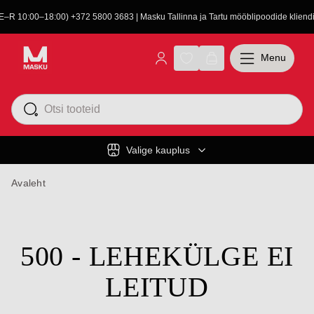
(E–R 10:00–18:00) +372 5800 3683 | Masku Tallinna ja Tartu mööblipoodide kliendit
Menu
Valige kauplus
Avaleht
500 - LEHEKÜLGE EI
LEITUD