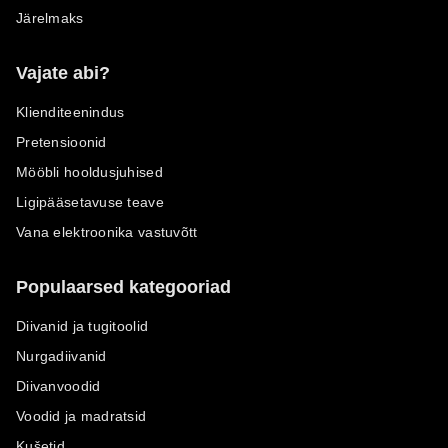
Järelmaks
Vajate abi?
Klienditeenindus
Pretensioonid
Mööbli hooldusjuhised
Ligipääsetavuse teave
Vana elektroonika vastuvõtt
Populaarsed kategooriad
Diivanid ja tugitoolid
Nurgadiivanid
Diivanvoodid
Voodid ja madratsid
Kušetid