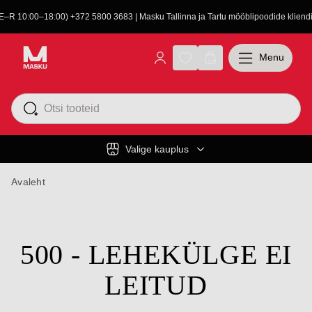
(E–R 10:00–18:00) +372 5800 3683 | Masku Tallinna ja Tartu mööblipoodide kliendit
Menu
Valige kauplus
Avaleht
500 - LEHEKÜLGE EI
LEITUD