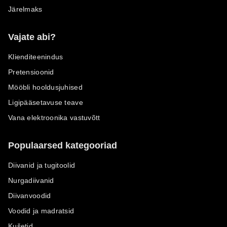
Järelmaks
Vajate abi?
Klienditeenindus
Pretensioonid
Mööbli hooldusjuhised
Ligipääsetavuse teave
Vana elektroonika vastuvõtt
Populaarsed kategooriad
Diivanid ja tugitoolid
Nurgadiivanid
Diivanvoodid
Voodid ja madratsid
Kušetid