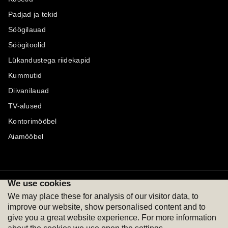
Padjad ja tekid
Söögilauad
Söögitoolid
Lükandustega riidekapid
Kummutid
Diivanilauad
TV-alused
Kontorimööbel
Aiamööbel
We use cookies
Maksevõimalused
Jälgi meid
We may place these for analysis of our visitor data, to
improve our website, show personalised content and to
give you a great website experience. For more information