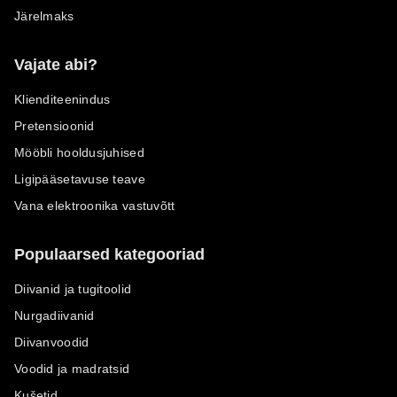
Järelmaks
Vajate abi?
Klienditeenindus
Pretensioonid
Mööbli hooldusjuhised
Ligipääsetavuse teave
Vana elektroonika vastuvõtt
Populaarsed kategooriad
Diivanid ja tugitoolid
Nurgadiivanid
Diivanvoodid
Voodid ja madratsid
Kušetid