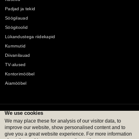
Padjad ja tekid
Söögilauad
Söögitoolid
Lükandustega riidekapid
Kummutid
Diivanilauad
TV-alused
Kontorimööbel
Aiamööbel
We use cookies
Maksevõimalused
Jälgi meid
We may place these for analysis of our visitor data, to
improve our website, show personalised content and to
give you a great website experience. For more information