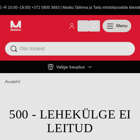
(E–R 10:00–18:00) +372 5800 3683 | Masku Tallinna ja Tartu mööblipoodide kliendit
Menu
Valige kauplus
Avaleht
500 - LEHEKÜLGE EI
LEITUD