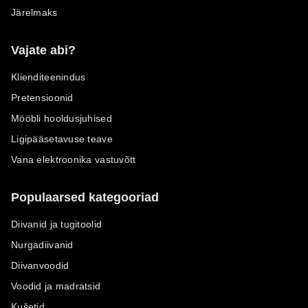
Järelmaks
Vajate abi?
Klienditeenindus
Pretensioonid
Mööbli hooldusjuhised
Ligipääsetavuse teave
Vana elektroonika vastuvõtt
Populaarsed kategooriad
Diivanid ja tugitoolid
Nurgadiivanid
Diivanvoodid
Voodid ja madratsid
Kušetid