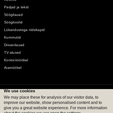
Padjad ja tekid
Söögilauad
Söögitoolid
Lükandustega riidekapid
Kummutid
Diivanilauad
TV-alused
Kontorimööbel
Aiamööbel
We use cookies
Maksevõimalused
Jälgi meid
We may place these for analysis of our visitor data, to
improve our website, show personalised content and to
give you a great website experience. For more information