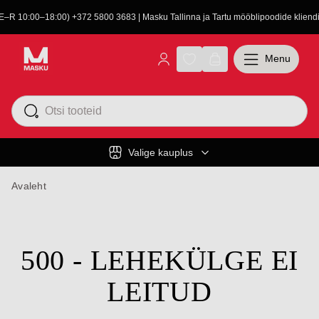
(E–R 10:00–18:00) +372 5800 3683 | Masku Tallinna ja Tartu mööblipoodide kliendit
Menu
Valige kauplus
Avaleht
500 - LEHEKÜLGE EI
LEITUD