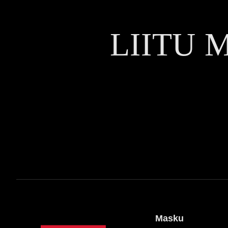
LIITU 
Masku