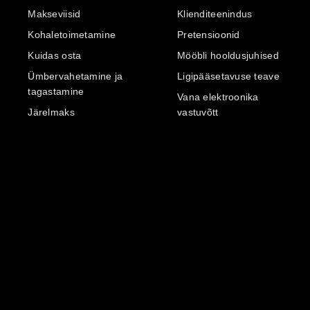
Makseviisid
Klienditeenindus
Kohaletoimetamine
Pretensioonid
Kuidas osta
Mööbli hooldusjuhised
Ümbervahetamine ja
Ligipääsetavuse teave
tagastamine
Vana elektroonika
Järelmaks
vastuvõtt