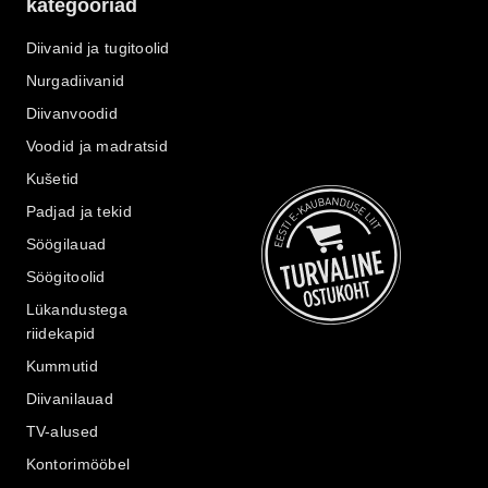
kategooriad
Diivanid ja tugitoolid
Nurgadiivanid
Diivanvoodid
Voodid ja madratsid
Kušetid
Padjad ja tekid
Söögilauad
Söögitoolid
Lükandustega
riidekapid
Kummutid
Diivanilauad
TV-alused
Kontorimööbel