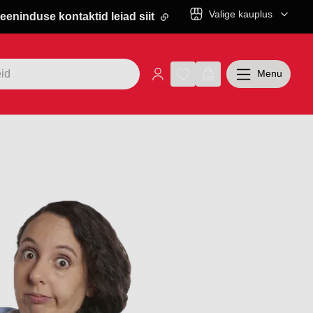
Valige kauplus
eeninduse kontaktid leiad siit
Menu