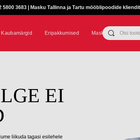
 5800 3683 | Masku Tallinna ja Tartu mööblipoodide kliendit
Kaubamärgid
Eripakkumised
Masku klubi
ÜLGE EI
D
lume liikuda tagasi esilehele