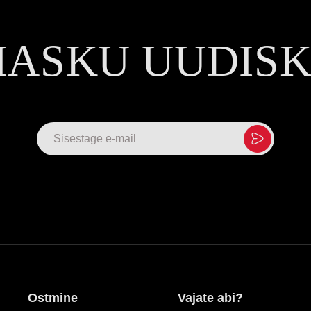
MASKU UUDIS
Ostmine
Vajate abi?