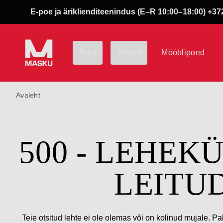
E-poe ja äriklienditeenindus (E–R 10:00–18:00) +372
Toad
Tooted
Mööblipoed
Avaleht
500 - LEHEK
LEITU
Teie otsitud lehte ei ole olemas või on kolinud mujale. Pa