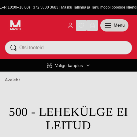
(E–R 10:00–18:00) +372 5800 3683 | Masku Tallinna ja Tartu mööblipoodide kliendit
Menu
Valige kauplus
Avaleht
500 - LEHEKÜLGE EI
LEITUD