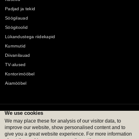
Padjad ja tekid
Söögilauad
Söögitoolid
Lükandustega riidekapid
Kummutid
Diivanilauad
TV-alused
Kontorimööbel
Aiamööbel
We use cookies
Maksevõimalused
Jälgi meid
We may place these for analysis of our visitor data, to
improve our website, show personalised content and to
give you a great website experience. For more information