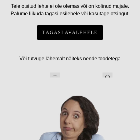
Teie otsitud lehte ei ole olemas või on kolinud mujale.
Palume liikuda tagasi esilehele või kasutage otsingut.
TAGASI AVALEHELE
Või tutvuge lähemalt näiteks nende toodetega