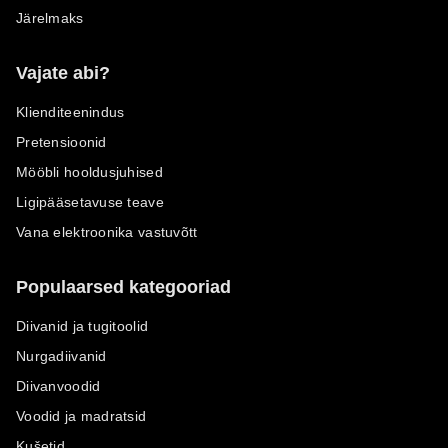
Järelmaks
Vajate abi?
Klienditeenindus
Pretensioonid
Mööbli hooldusjuhised
Ligipääsetavuse teave
Vana elektroonika vastuvõtt
Populaarsed kategooriad
Diivanid ja tugitoolid
Nurgadiivanid
Diivanvoodid
Voodid ja madratsid
Kušetid