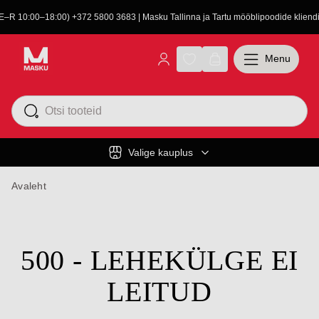
(E–R 10:00–18:00) +372 5800 3683 | Masku Tallinna ja Tartu mööblipoodide kliendit
Menu
Valige kauplus
Avaleht
500 - LEHEKÜLGE EI
LEITUD