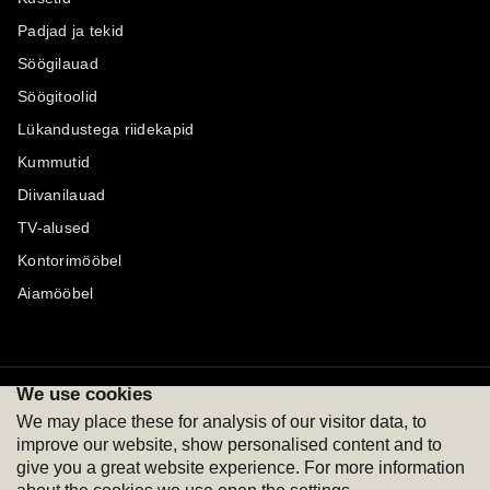
Padjad ja tekid
Söögilauad
Söögitoolid
Lükandustega riidekapid
Kummutid
Diivanilauad
TV-alused
Kontorimööbel
Aiamööbel
We use cookies
Maksevõimalused
Jälgi meid
We may place these for analysis of our visitor data, to
improve our website, show personalised content and to
give you a great website experience. For more information