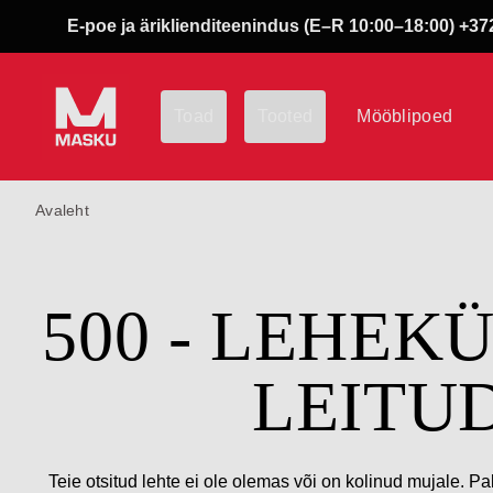
E-poe ja äriklienditeenindus (E–R 10:00–18:00) +372
Toad
Tooted
Mööblipoed
Avaleht
500 - LEHEK
LEITU
Teie otsitud lehte ei ole olemas või on kolinud mujale. Pa