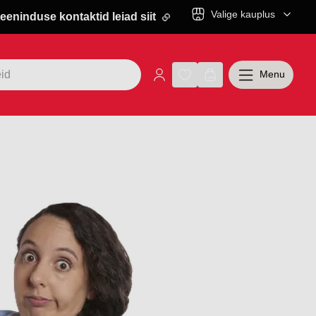
Valige kauplus
eeninduse kontaktid leiad siit
Menu