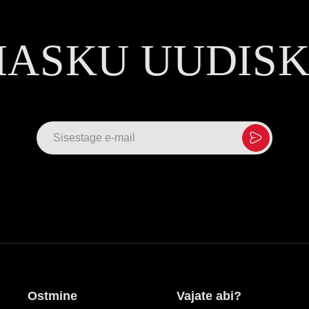
MASKU UUDIS
Ostmine
Vajate abi?