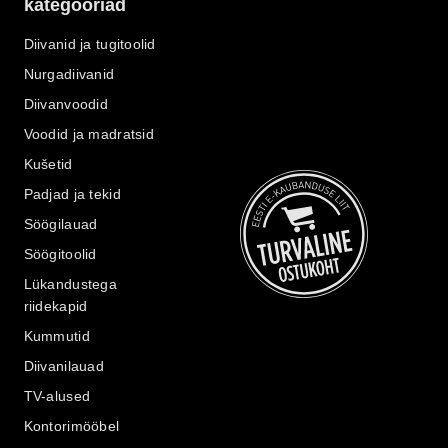
kategooriad
Diivanid ja tugitoolid
Nurgadiivanid
Diivanvoodid
Voodid ja madratsid
Kušetid
Padjad ja tekid
Söögilauad
Söögitoolid
Lükandustega
riidekapid
Kummutid
Diivanilauad
TV-alused
Kontorimööbel