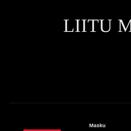
LIITU 
Masku