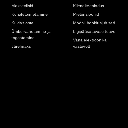
Makseviisid
Klienditeenindus
Kohaletoimetamine
Pretensioonid
Kuidas osta
Mööbli hooldusjuhised
Ümbervahetamine ja
Ligipääsetavuse teave
tagastamine
Vana elektroonika
Järelmaks
vastuvõtt