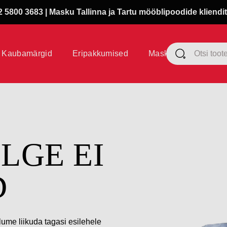
 5800 3683 | Masku Tallinna ja Tartu mööblipoodide kliendit
Kaubamärgid
Eripakkumised
Masku klubi
ÜLGE EI
D
lume liikuda tagasi esilehele