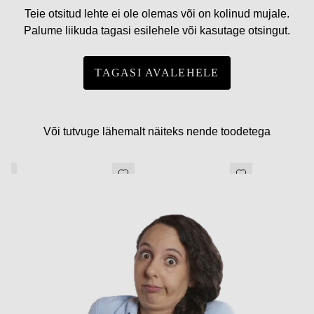
Teie otsitud lehte ei ole olemas või on kolinud mujale.
Palume liikuda tagasi esilehele või kasutage otsingut.
TAGASI AVALEHELE
Või tutvuge lähemalt näiteks nende toodetega