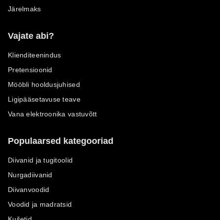
Järelmaks
Vajate abi?
Klienditeenindus
Pretensioonid
Mööbli hooldusjuhised
Ligipääsetavuse teave
Vana elektroonika vastuvõtt
Populaarsed kategooriad
Diivanid ja tugitoolid
Nurgadiivanid
Diivanvoodid
Voodid ja madratsid
Kušetid