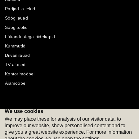
Padjad ja tekid
Söögilauad
Söögitoolid
Lükandustega riidekapid
Kummutid
Diivanilauad
TV-alused
Kontorimööbel
Aiamööbel
We use cookies
Maksevõimalused
Jälgi meid
We may place these for analysis of our visitor data, to
improve our website, show personalised content and to
give you a great website experience. For more information
about the cookies we use open the settings.