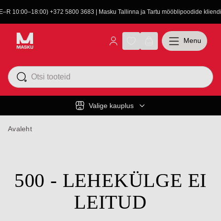
(E–R 10:00–18:00) +372 5800 3683 | Masku Tallinna ja Tartu mööblipoodide kliendit
Menu
Valige kauplus
Avaleht
500 - LEHEKÜLGE EI
LEITUD