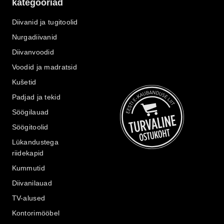
kategooriad
Diivanid ja tugitoolid
Nurgadiivanid
Diivanvoodid
Voodid ja madratsid
Kušetid
Padjad ja tekid
Söögilauad
Söögitoolid
Lükandustega
riidekapid
Kummutid
Diivanilauad
TV-alused
Kontorimööbel