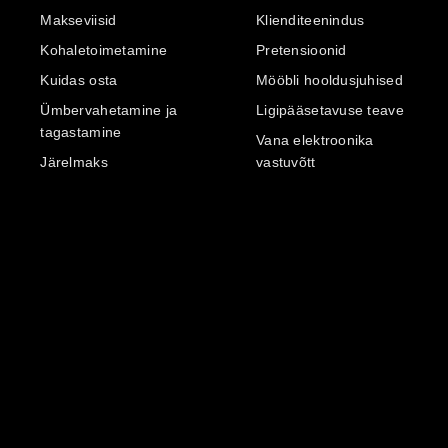
Makseviisid
Klienditeenindus
Kohaletoimetamine
Pretensioonid
Kuidas osta
Mööbli hooldusjuhised
Ümbervahetamine ja
Ligipääsetavuse teave
tagastamine
Vana elektroonika
Järelmaks
vastuvõtt