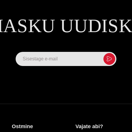
MASKU UUDIS
Ostmine
Vajate abi?