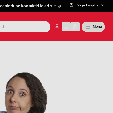
Valige kauplus
eeninduse kontaktid leiad siit
Menu