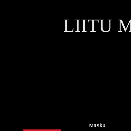
LIITU 
Masku