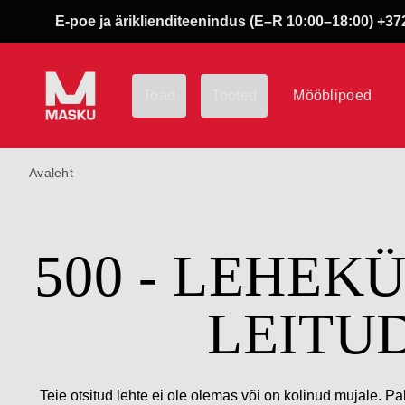
E-poe ja äriklienditeenindus (E–R 10:00–18:00) +372
Toad
Tooted
Mööblipoed
Avaleht
500 - LEHEK
LEITU
Teie otsitud lehte ei ole olemas või on kolinud mujale. Pa