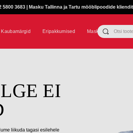
 5800 3683 | Masku Tallinna ja Tartu mööblipoodide kliendit
Kaubamärgid
Eripakkumised
Masku klubi
ÜLGE EI
D
lume liikuda tagasi esilehele