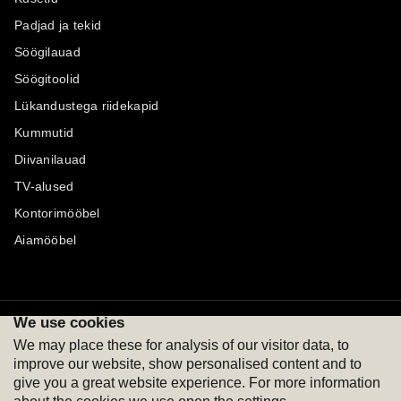
Padjad ja tekid
Söögilauad
Söögitoolid
Lükandustega riidekapid
Kummutid
Diivanilauad
TV-alused
Kontorimööbel
Aiamööbel
We use cookies
Maksevõimalused
Jälgi meid
We may place these for analysis of our visitor data, to
improve our website, show personalised content and to
give you a great website experience. For more information