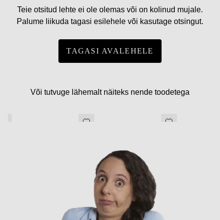
Teie otsitud lehte ei ole olemas või on kolinud mujale.
Palume liikuda tagasi esilehele või kasutage otsingut.
TAGASI AVALEHELE
Või tutvuge lähemalt näiteks nende toodetega