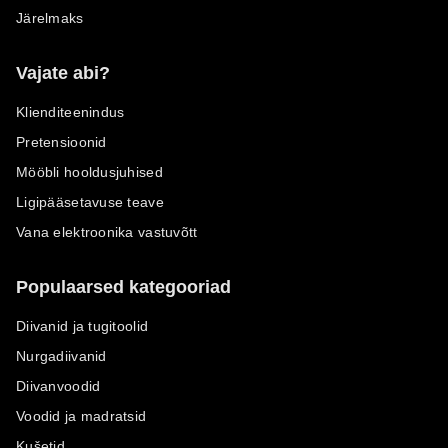
Järelmaks
Vajate abi?
Klienditeenindus
Pretensioonid
Mööbli hooldusjuhised
Ligipääsetavuse teave
Vana elektroonika vastuvõtt
Populaarsed kategooriad
Diivanid ja tugitoolid
Nurgadiivanid
Diivanvoodid
Voodid ja madratsid
Kušetid