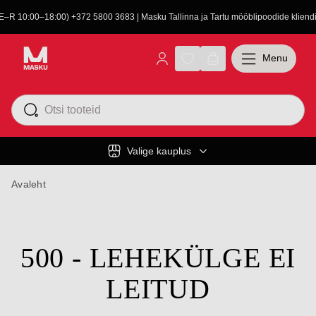
(E–R 10:00–18:00) +372 5800 3683 | Masku Tallinna ja Tartu mööblipoodide kliendit
Menu
Valige kauplus
Avaleht
500 - LEHEKÜLGE EI
LEITUD