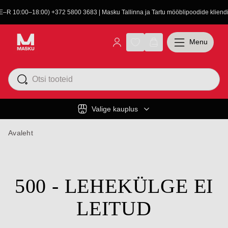
(E–R 10:00–18:00) +372 5800 3683 | Masku Tallinna ja Tartu mööblipoodide kliendit
Menu
Valige kauplus
Avaleht
500 - LEHEKÜLGE EI
LEITUD