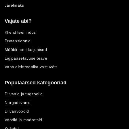
Järelmaks
Vajate abi?
Klienditeenindus
Pretensioonid
Mööbli hooldusjuhised
Ligipääsetavuse teave
Vana elektroonika vastuvõtt
Populaarsed kategooriad
Diivanid ja tugitoolid
Nurgadiivanid
Diivanvoodid
Voodid ja madratsid
Kušetid