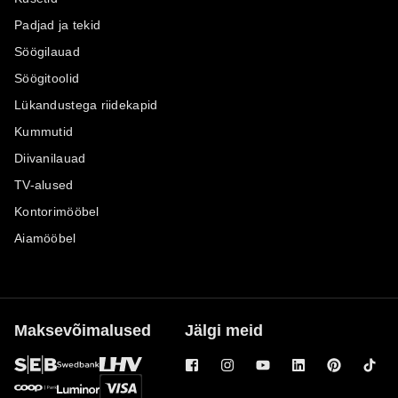
Padjad ja tekid
Söögilauad
Söögitoolid
Lükandustega riidekapid
Kummutid
Diivanilauad
TV-alused
Kontorimööbel
Aiamööbel
Maksevõimalused
Jälgi meid