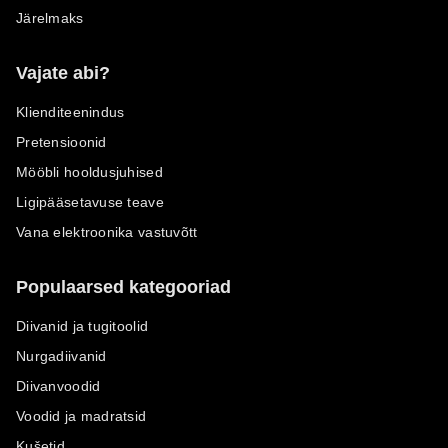
Järelmaks
Vajate abi?
Klienditeenindus
Pretensioonid
Mööbli hooldusjuhised
Ligipääsetavuse teave
Vana elektroonika vastuvõtt
Populaarsed kategooriad
Diivanid ja tugitoolid
Nurgadiivanid
Diivanvoodid
Voodid ja madratsid
Kušetid