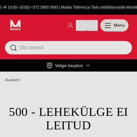
(E–R 10:00–18:00) +372 5800 3683 | Masku Tallinna ja Tartu mööblipoodide kliendit
Menu
Valige kauplus
Avaleht
500 - LEHEKÜLGE EI
LEITUD