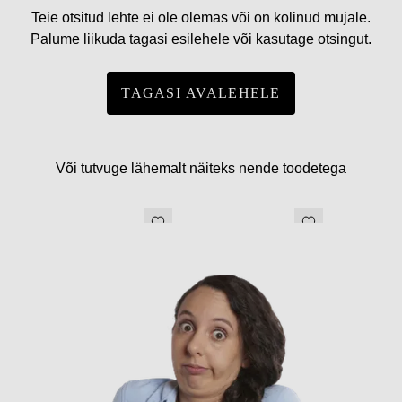
Teie otsitud lehte ei ole olemas või on kolinud mujale.
Palume liikuda tagasi esilehele või kasutage otsingut.
TAGASI AVALEHELE
Või tutvuge lähemalt näiteks nende toodetega