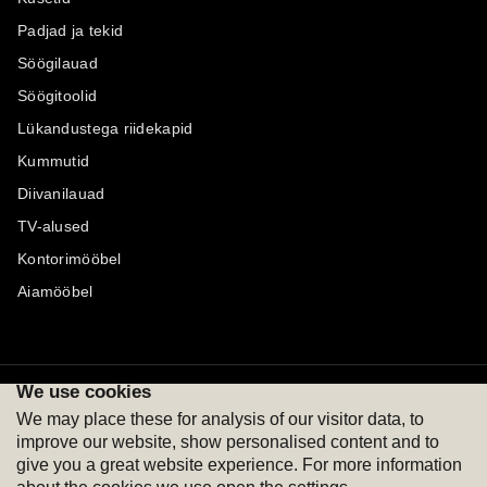
Padjad ja tekid
Söögilauad
Söögitoolid
Lükandustega riidekapid
Kummutid
Diivanilauad
TV-alused
Kontorimööbel
Aiamööbel
We use cookies
Maksevõimalused
Jälgi meid
We may place these for analysis of our visitor data, to
improve our website, show personalised content and to
give you a great website experience. For more information