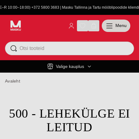
(E–R 10:00–18:00) +372 5800 3683 | Masku Tallinna ja Tartu mööblipoodide kliendit
Menu
Valige kauplus
Avaleht
500 - LEHEKÜLGE EI
LEITUD