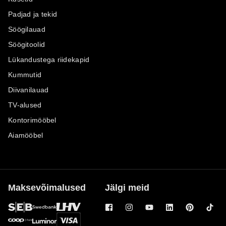
Padjad ja tekid
Söögilauad
Söögitoolid
Lükandustega riidekapid
Kummutid
Diivanilauad
TV-alused
Kontorimööbel
Aiamööbel
Maksevõimalused
Jälgi meid