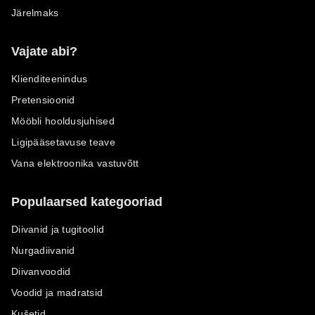
Järelmaks
Vajate abi?
Klienditeenindus
Pretensioonid
Mööbli hooldusjuhised
Ligipääsetavuse teave
Vana elektroonika vastuvõtt
Populaarsed kategooriad
Diivanid ja tugitoolid
Nurgadiivanid
Diivanvoodid
Voodid ja madratsid
Kušetid