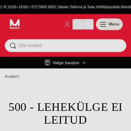
(E–R 10:00–18:00) +372 5800 3683 | Masku Tallinna ja Tartu mööblipoodide kliendit
Menu
Valige kauplus
Avaleht
500 - LEHEKÜLGE EI
LEITUD