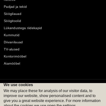
Padjad ja tekid
Söögilauad
Söögitoolid
Lükandustega riidekapid
Kummutid
Diivanilauad
TV-alused
Kontorimööbel
Aiamööbel
We use cookies
Maksevõimalused
Jälgi meid
We may place these for analysis of our visitor data, to
improve our website, show personalised content and to
give you a great website experience. For more information
about the cookies we use open the settings.