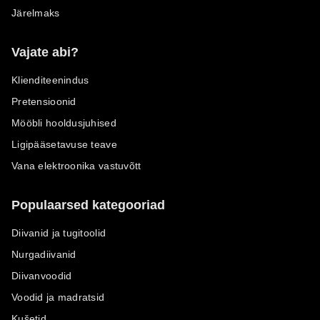
Järelmaks
Vajate abi?
Klienditeenindus
Pretensioonid
Mööbli hooldusjuhised
Ligipääsetavuse teave
Vana elektroonika vastuvõtt
Populaarsed kategooriad
Diivanid ja tugitoolid
Nurgadiivanid
Diivanvoodid
Voodid ja madratsid
Kušetid