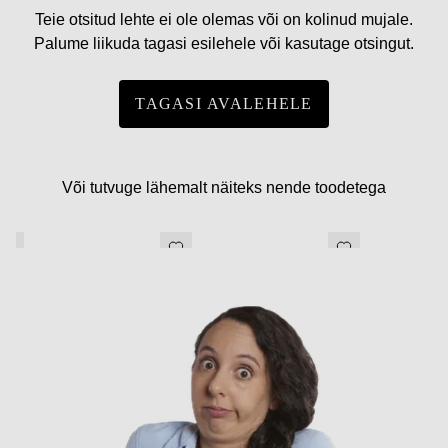
Teie otsitud lehte ei ole olemas või on kolinud mujale.
Palume liikuda tagasi esilehele või kasutage otsingut.
TAGASI AVALEHELE
Või tutvuge lähemalt näiteks nende toodetega