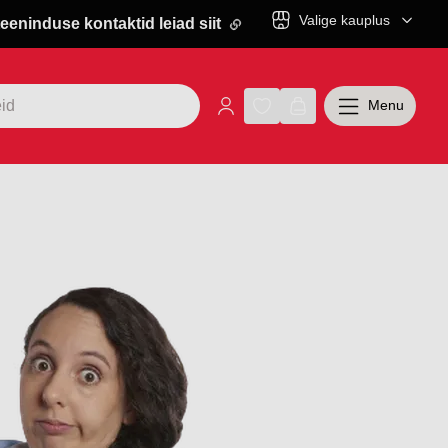
Valige kauplus
eeninduse kontaktid leiad siit
Menu