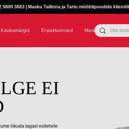
 5800 3683 | Masku Tallinna ja Tartu mööblipoodide kliendit
Kaubamärgid
Eripakkumised
Masku klubi
ÜLGE EI
D
lume liikuda tagasi esilehele