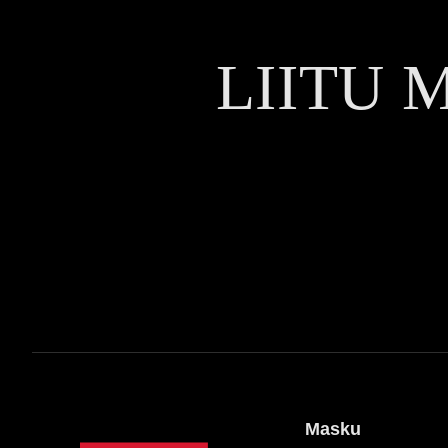
LIITU 
Masku