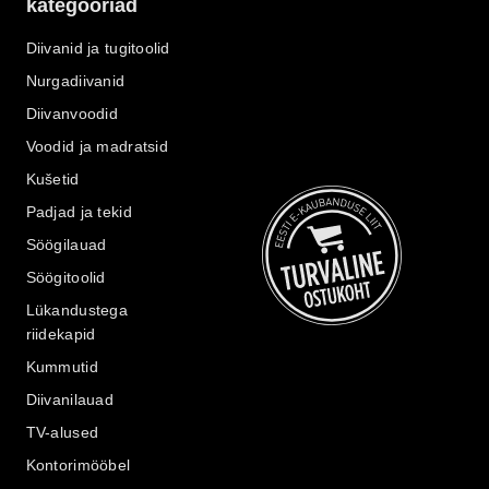
kategooriad
Diivanid ja tugitoolid
Nurgadiivanid
Diivanvoodid
Voodid ja madratsid
Kušetid
Padjad ja tekid
Söögilauad
Söögitoolid
Lükandustega
riidekapid
Kummutid
Diivanilauad
TV-alused
Kontorimööbel