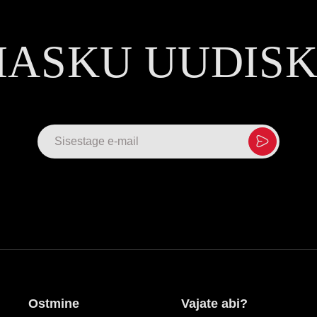
MASKU UUDIS
Ostmine
Vajate abi?