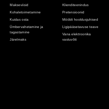
Makseviisid
Klienditeenindus
Kohaletoimetamine
Pretensioonid
Kuidas osta
Mööbli hooldusjuhised
Ümbervahetamine ja
Ligipääsetavuse teave
tagastamine
Vana elektroonika
Järelmaks
vastuvõtt