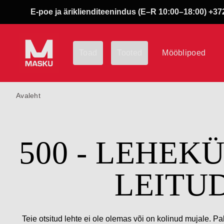
E-poe ja äriklienditeenindus (E–R 10:00–18:00) +372
Toad
Tooted
Mööblipoed
Avaleht
500 - LEHEK
LEITU
Teie otsitud lehte ei ole olemas või on kolinud mujale. Pa