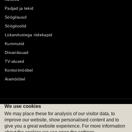
Padjad ja tekid
Söögilauad
Söögitoolid
Lükandustega riidekapid
Kummutid
Diivanilauad
TV-alused
Kontorimööbel
Aiamööbel
We use cookies
Maksevõimalused
Jälgi meid
We may place these for analysis of our visitor data, to
improve our website, show personalised content and to
give you a great website experience. For more information