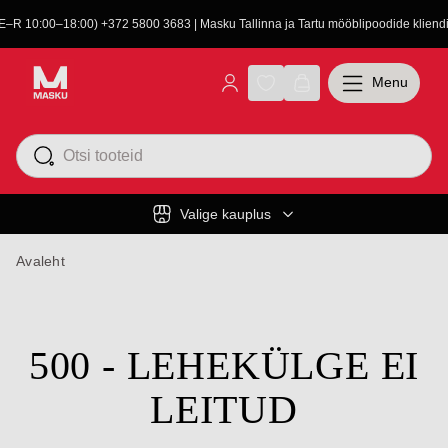
(E–R 10:00–18:00) +372 5800 3683 | Masku Tallinna ja Tartu mööblipoodide kliendit
Menu
Valige kauplus
Avaleht
500 - LEHEKÜLGE EI
LEITUD