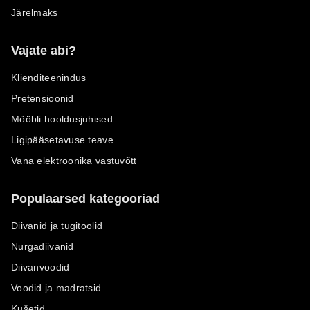
Järelmaks
Vajate abi?
Klienditeenindus
Pretensioonid
Mööbli hooldusjuhised
Ligipääsetavuse teave
Vana elektroonika vastuvõtt
Populaarsed kategooriad
Diivanid ja tugitoolid
Nurgadiivanid
Diivanvoodid
Voodid ja madratsid
Kušetid