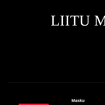
LIITU 
Masku