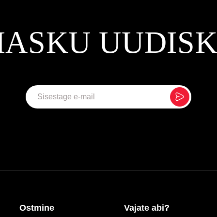
MASKU UUDIS
Ostmine
Vajate abi?