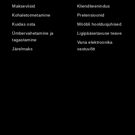
Makseviisid
Klienditeenindus
Kohaletoimetamine
Pretensioonid
Kuidas osta
Mööbli hooldusjuhised
Ümbervahetamine ja
Ligipääsetavuse teave
tagastamine
Vana elektroonika
Järelmaks
vastuvõtt