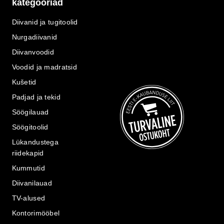
kategooriad
Diivanid ja tugitoolid
Nurgadiivanid
Diivanvoodid
Voodid ja madratsid
Kušetid
Padjad ja tekid
Söögilauad
Söögitoolid
Lükandustega
riidekapid
Kummutid
Diivanilauad
TV-alused
Kontorimööbel