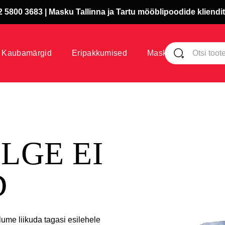
 5800 3683 | Masku Tallinna ja Tartu mööblipoodide kliendit
Kaubamärgid
Eripakkumised
Masku klubi
ÜLGE EI
D
lume liikuda tagasi esilehele