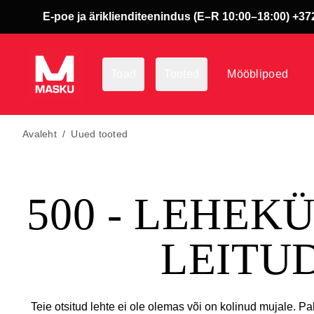
E-poe ja äriklienditeenindus (E–R 10:00–18:00) +372
Toad
Tooted
Mööblipoed
Avaleht
/
Uued tooted
500 - LEHEK
LEITU
Teie otsitud lehte ei ole olemas või on kolinud mujale. Pa