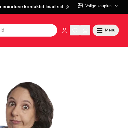
Valige kauplus
eeninduse kontaktid leiad siit
Menu