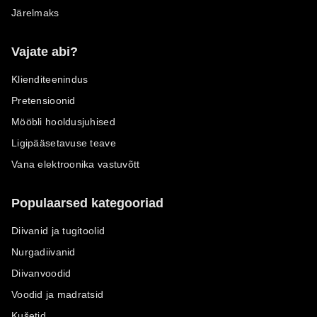
Järelmaks
Vajate abi?
Klienditeenindus
Pretensioonid
Mööbli hooldusjuhised
Ligipääsetavuse teave
Vana elektroonika vastuvõtt
Populaarsed kategooriad
Diivanid ja tugitoolid
Nurgadiivanid
Diivanvoodid
Voodid ja madratsid
Kušetid