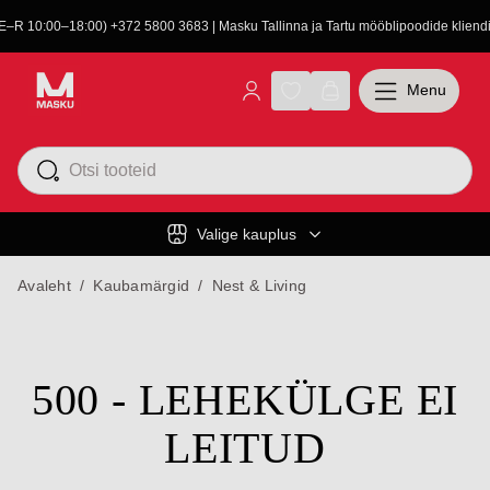
(E–R 10:00–18:00) +372 5800 3683 | Masku Tallinna ja Tartu mööblipoodide kliendit
Menu
Valige kauplus
Avaleht
/
Kaubamärgid
/
Nest & Living
500 - LEHEKÜLGE EI
LEITUD