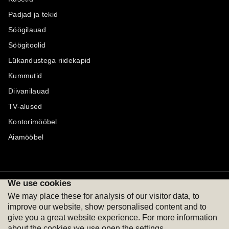
Padjad ja tekid
Söögilauad
Söögitoolid
Lükandustega riidekapid
Kummutid
Diivanilauad
TV-alused
Kontorimööbel
Aiamööbel
We use cookies
Maksevõimalused
Jälgi meid
We may place these for analysis of our visitor data, to
improve our website, show personalised content and to
give you a great website experience. For more information
about the cookies we use open the settings.