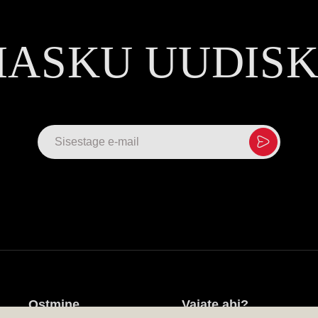
MASKU UUDIS
Ostmine
Vajate abi?