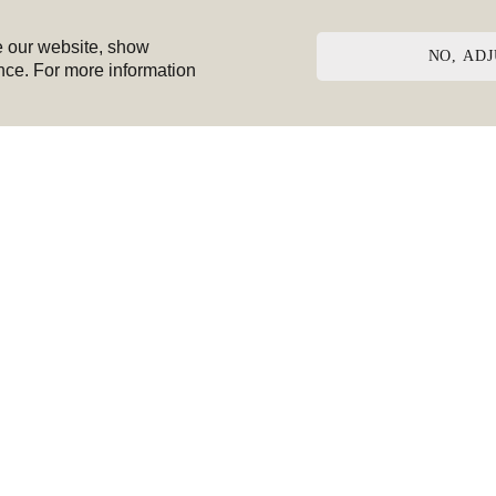
Makseviisid
Klienditeenindus
ve our website, show
Kohaletoimetamine
Pretensioonid
NO, AD
nce. For more information
Kuidas osta
Mööbli hooldusjuhised
Ümbervahetamine ja
Ligipääsetavuse teave
tagastamine
Vana elektroonika
Järelmaks
vastuvõtt