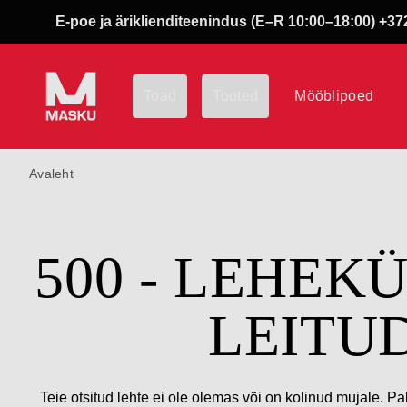
E-poe ja äriklienditeenindus (E–R 10:00–18:00) +372
Toad
Tooted
Mööblipoed
Avaleht
500 - LEHEK
LEITU
Teie otsitud lehte ei ole olemas või on kolinud mujale. Pa