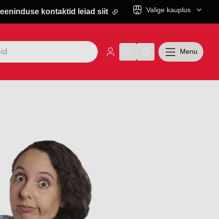
Valige kauplus
eeninduse kontaktid leiad siit
Menu