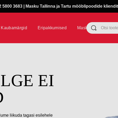
 5800 3683 | Masku Tallinna ja Tartu mööblipoodide kliendit
Kaubamärgid
Eripakkumised
Masku klubi
ÜLGE EI
D
lume liikuda tagasi esilehele