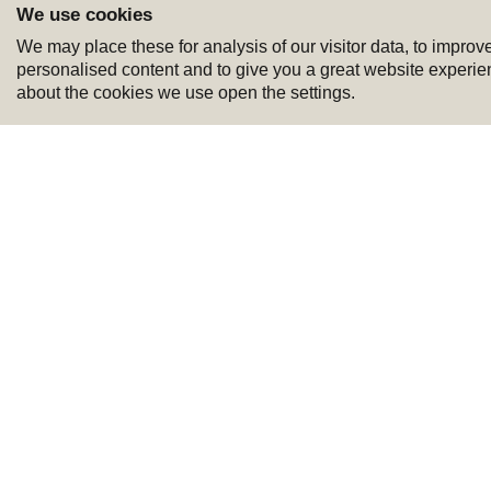
We use cookies
Kauplused
We may place these for analysis of our visitor data, to impro
Masku blogi
personalised content and to give you a great website experie
Meist
about the cookies we use open the settings.
Karjäär
Ettevõtte info