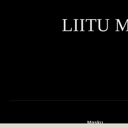
LIITU 
Masku