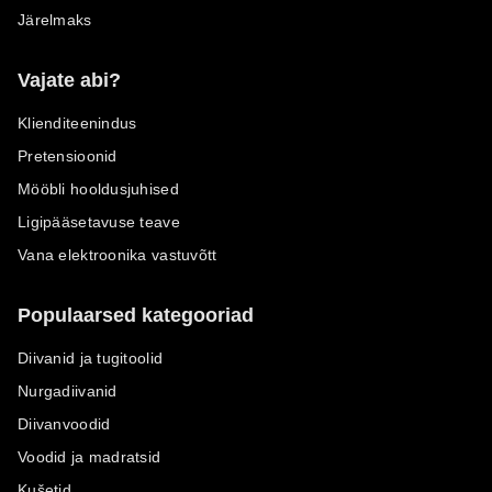
Järelmaks
Vajate abi?
Klienditeenindus
Pretensioonid
Mööbli hooldusjuhised
Ligipääsetavuse teave
Vana elektroonika vastuvõtt
Populaarsed kategooriad
Diivanid ja tugitoolid
Nurgadiivanid
Diivanvoodid
Voodid ja madratsid
Kušetid