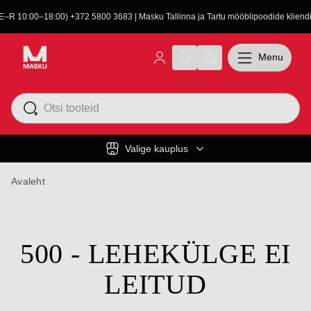
(E–R 10:00–18:00) +372 5800 3683 | Masku Tallinna ja Tartu mööblipoodide kliendit
Menu
Valige kauplus
Avaleht
500 - LEHEKÜLGE EI
LEITUD