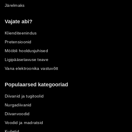
Järelmaks
Vajate abi?
Klienditeenindus
Pretensioonid
Mööbli hooldusjuhised
Ligipääsetavuse teave
Vana elektroonika vastuvõtt
Populaarsed kategooriad
Diivanid ja tugitoolid
Nurgadiivanid
Diivanvoodid
Voodid ja madratsid
Kušetid