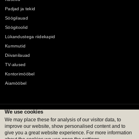
Padjad ja tekid
Söögilauad
Söögitoolid
Lükandustega riidekapid
Kummutid
Diivanilauad
TV-alused
Kontorimööbel
Aiamööbel
We use cookies
Maksevõimalused
Jälgi meid
We may place these for analysis of our visitor data, to
improve our website, show personalised content and to
give you a great website experience. For more information