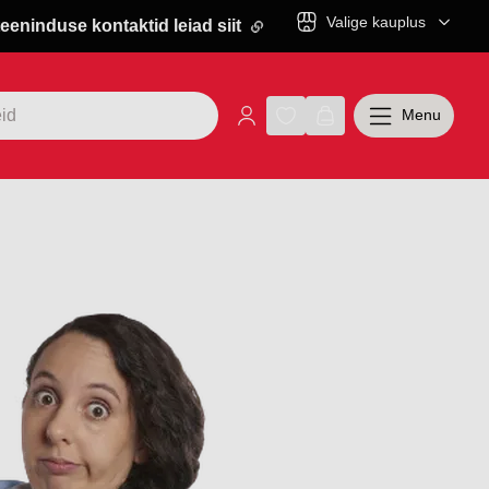
Valige kauplus
eeninduse kontaktid leiad siit
Menu