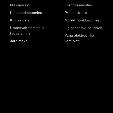
Makseviisid
Klienditeenindus
Kohaletoimetamine
Pretensioonid
Kuidas osta
Mööbli hooldusjuhised
Ümbervahetamine ja
Ligipääsetavuse teave
tagastamine
Vana elektroonika
Järelmaks
vastuvõtt