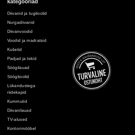
kategooriad
Diivanid ja tugitoolid
Nurgadiivanid
Diivanvoodid
Voodid ja madratsid
Kušetid
Padjad ja tekid
Söögilauad
Söögitoolid
Lükandustega
riidekapid
Kummutid
Diivanilauad
TV-alused
Kontorimööbel