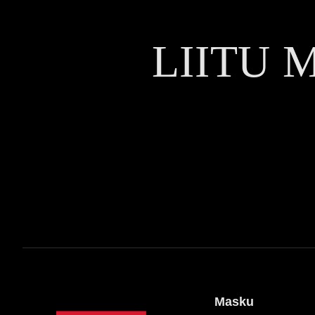
LIITU 
Masku