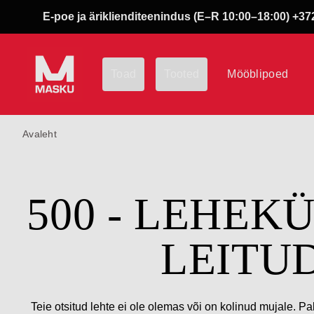
E-poe ja äriklienditeenindus (E–R 10:00–18:00) +372
Toad
Tooted
Mööblipoed
Avaleht
500 - LEHEK
LEITU
Teie otsitud lehte ei ole olemas või on kolinud mujale. Pa