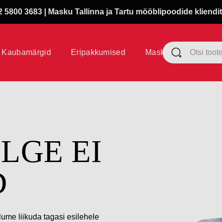
 5800 3683 | Masku Tallinna ja Tartu mööblipoodide kliendit
Kaubamärgid
Eripakkumised
Masku klubi
ÜLGE EI
D
lume liikuda tagasi esilehele