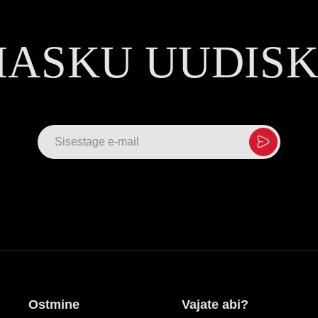
MASKU UUDIS
Ostmine
Vajate abi?