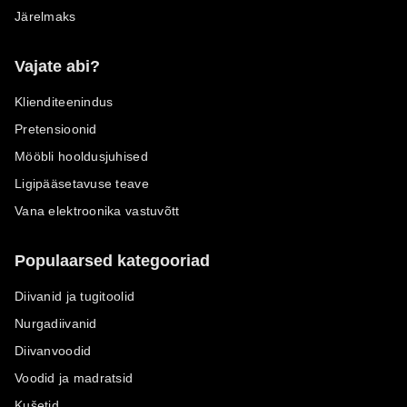
Järelmaks
Vajate abi?
Klienditeenindus
Pretensioonid
Mööbli hooldusjuhised
Ligipääsetavuse teave
Vana elektroonika vastuvõtt
Populaarsed kategooriad
Diivanid ja tugitoolid
Nurgadiivanid
Diivanvoodid
Voodid ja madratsid
Kušetid