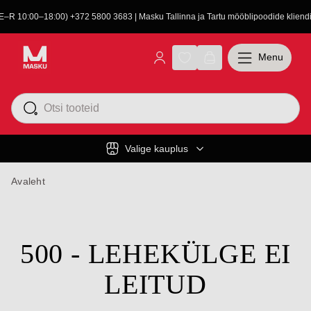
(E–R 10:00–18:00) +372 5800 3683 | Masku Tallinna ja Tartu mööblipoodide kliendit
Menu
Valige kauplus
Avaleht
500 - LEHEKÜLGE EI
LEITUD