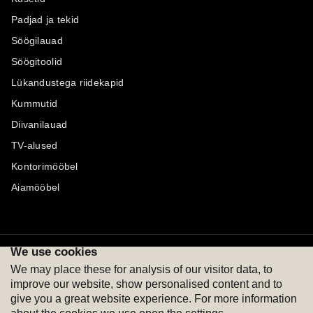
Padjad ja tekid
Söögilauad
Söögitoolid
Lükandustega riidekapid
Kummutid
Diivanilauad
TV-alused
Kontorimööbel
Aiamööbel
We use cookies
Maksevõimalused
Jälgi meid
We may place these for analysis of our visitor data, to
improve our website, show personalised content and to
give you a great website experience. For more information