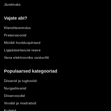
Järelmaks
Vajate abi?
Klienditeenindus
Pretensioonid
Mööbli hooldusjuhised
Ligipääsetavuse teave
Vana elektroonika vastuvõtt
Populaarsed kategooriad
Diivanid ja tugitoolid
Nurgadiivanid
Diivanvoodid
Voodid ja madratsid
Kušetid