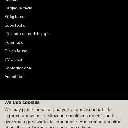
Padjad ja tekid
Söögilauad
Söögitoolid
Lükandustega riidekapid
Kummutid
Diivanilauad
TV-alused
Kontorimööbel
Aiamööbel
We use cookies
Maksevõimalused
Jälgi meid
We may place these for analysis of our visitor data, to
improve our website, show personalised content and to
give you a great website experience. For more information
about the cookies we use open the settings.