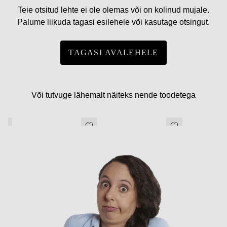
Teie otsitud lehte ei ole olemas või on kolinud mujale.
Palume liikuda tagasi esilehele või kasutage otsingut.
TAGASI AVALEHELE
Või tutvuge lähemalt näiteks nende toodetega