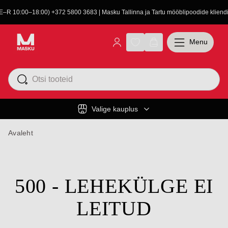
(E–R 10:00–18:00) +372 5800 3683 | Masku Tallinna ja Tartu mööblipoodide kliendit
Menu
Valige kauplus
Avaleht
500 - LEHEKÜLGE EI
LEITUD