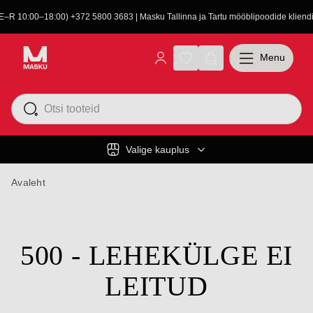
(E–R 10:00–18:00) +372 5800 3683 | Masku Tallinna ja Tartu mööblipoodide kliendit
Menu
Valige kauplus
Avaleht
500 - LEHEKÜLGE EI
LEITUD