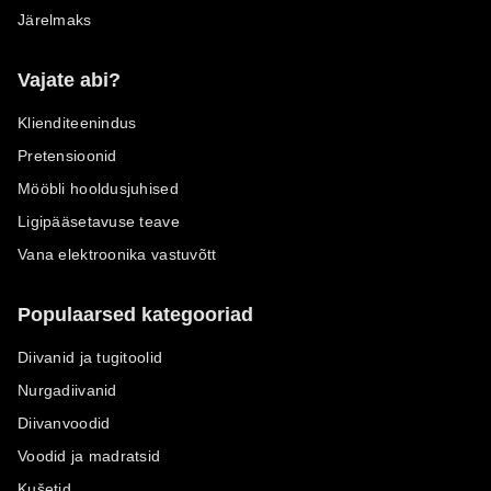
Järelmaks
Vajate abi?
Klienditeenindus
Pretensioonid
Mööbli hooldusjuhised
Ligipääsetavuse teave
Vana elektroonika vastuvõtt
Populaarsed kategooriad
Diivanid ja tugitoolid
Nurgadiivanid
Diivanvoodid
Voodid ja madratsid
Kušetid