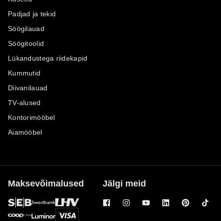
Padjad ja tekid
Söögilauad
Söögitoolid
Lükandustega riidekapid
Kummutid
Diivanilauad
TV-alused
Kontorimööbel
Aiamööbel
Maksevõimalused
Jälgi meid