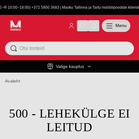
(E–R 10:00–18:00) +372 5800 3683 | Masku Tallinna ja Tartu mööblipoodide kliendit
Menu
Valige kauplus
Avaleht
500 - LEHEKÜLGE EI
LEITUD