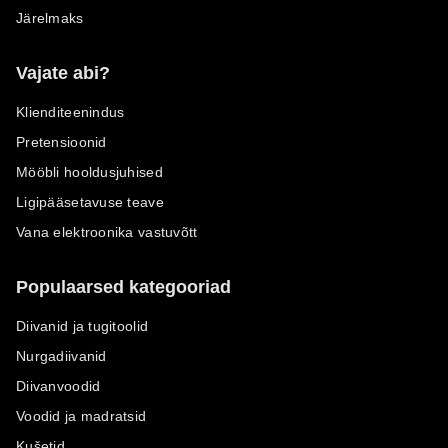
Järelmaks
Vajate abi?
Klienditeenindus
Pretensioonid
Mööbli hooldusjuhised
Ligipääsetavuse teave
Vana elektroonika vastuvõtt
Populaarsed kategooriad
Diivanid ja tugitoolid
Nurgadiivanid
Diivanvoodid
Voodid ja madratsid
Kušetid