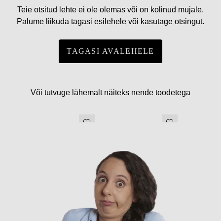
Teie otsitud lehte ei ole olemas või on kolinud mujale.
Palume liikuda tagasi esilehele või kasutage otsingut.
TAGASI AVALEHELE
Või tutvuge lähemalt näiteks nende toodetega