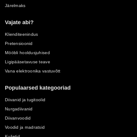
Järelmaks
Vajate abi?
Klienditeenindus
Pretensioonid
Mööbli hooldusjuhised
Ligipääsetavuse teave
Vana elektroonika vastuvõtt
Populaarsed kategooriad
Diivanid ja tugitoolid
Nurgadiivanid
Diivanvoodid
Voodid ja madratsid
Kušetid