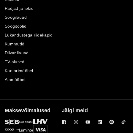
Padjad ja tekid
Söögilauad
Söögitoolid
Lükandustega riidekapid
Kummutid
Diivanilauad
TV-alused
Kontorimööbel
Aiamööbel
Maksevõimalused
Jälgi meid