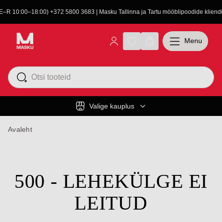
(E–R 10:00–18:00) +372 5800 3683 | Masku Tallinna ja Tartu mööblipoodide kliendit
Menu
Valige kauplus
Avaleht
500 - LEHEKÜLGE EI
LEITUD