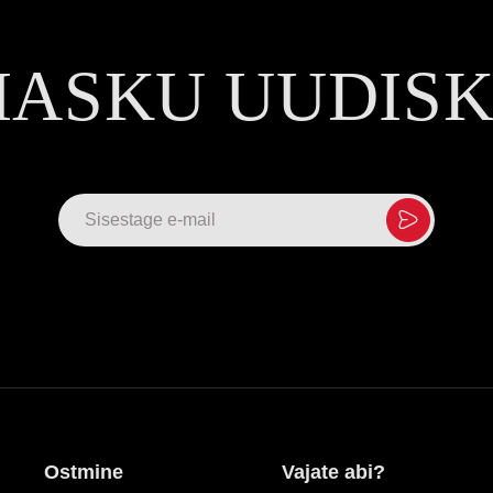
MASKU UUDIS
Ostmine
Vajate abi?