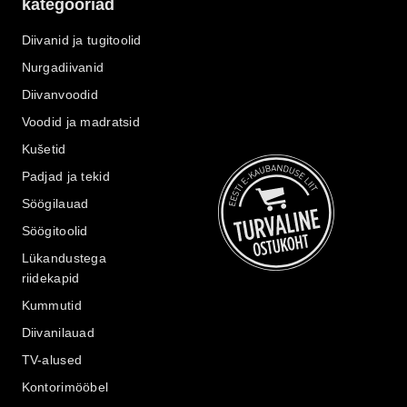
kategooriad
Diivanid ja tugitoolid
Nurgadiivanid
Diivanvoodid
Voodid ja madratsid
Kušetid
Padjad ja tekid
Söögilauad
Söögitoolid
Lükandustega
riidekapid
Kummutid
Diivanilauad
TV-alused
Kontorimööbel