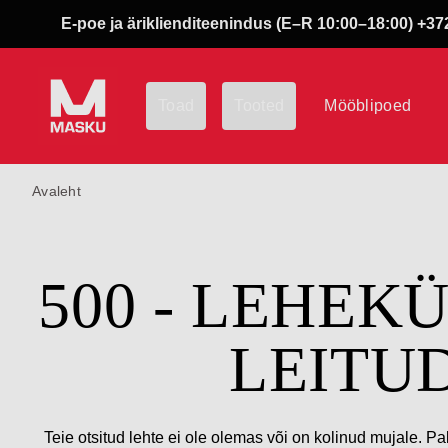
E-poe ja äriklienditeenindus (E–R 10:00–18:00) +372
Toad
Tooted
Mööblipoed
Avaleht
500 - LEHEK
LEITU
Teie otsitud lehte ei ole olemas või on kolinud mujale. Pa