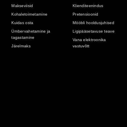
Makseviisid
Klienditeenindus
Kohaletoimetamine
Pretensioonid
Kuidas osta
Mööbli hooldusjuhised
Ümbervahetamine ja
Ligipääsetavuse teave
tagastamine
Vana elektroonika
Järelmaks
vastuvõtt