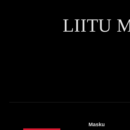
LIITU 
Masku