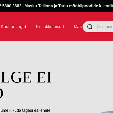
 5800 3683 | Masku Tallinna ja Tartu mööblipoodide kliendit
Kaubamärgid
Eripakkumised
Masku klubi
ÜLGE EI
D
lume liikuda tagasi esilehele