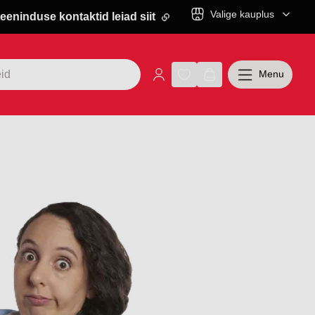
Valige kauplus
eeninduse kontaktid leiad siit
Menu