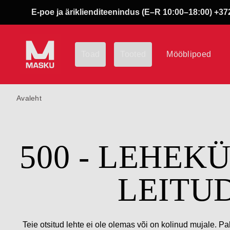
E-poe ja äriklienditeenindus (E–R 10:00–18:00) +372
Toad
Tooted
Mööblipoed
Avaleht
500 - LEHEK
LEITU
Teie otsitud lehte ei ole olemas või on kolinud mujale. Pa