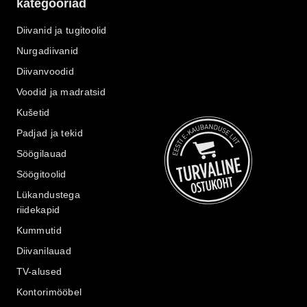
kategooriad
Diivanid ja tugitoolid
Nurgadiivanid
Diivanvoodid
Voodid ja madratsid
Kušetid
Padjad ja tekid
Söögilauad
Söögitoolid
Lükandustega
riidekapid
Kummutid
Diivanilauad
TV-alused
Kontorimööbel