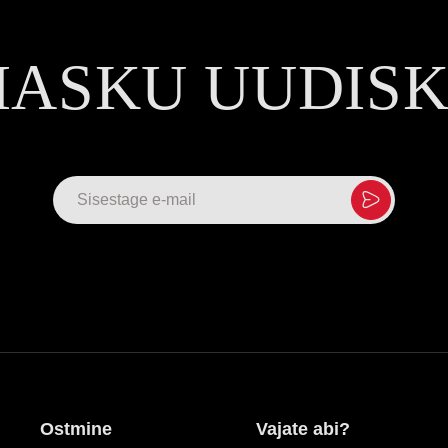
MASKU UUDIS
Ostmine
Vajate abi?