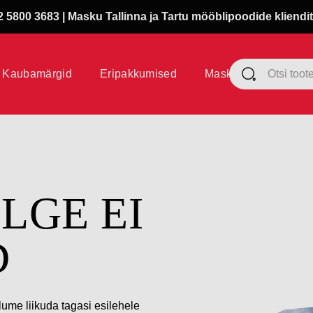
 5800 3683 | Masku Tallinna ja Tartu mööblipoodide kliendit
Kaubamärgid
Eripakkumised
Masku klubi
ÜLGE EI
D
lume liikuda tagasi esilehele