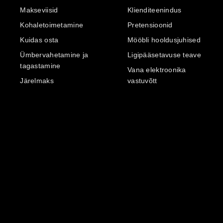
Makseviisid
Klienditeenindus
Kohaletoimetamine
Pretensioonid
Kuidas osta
Mööbli hooldusjuhised
Ümbervahetamine ja
Ligipääsetavuse teave
tagastamine
Vana elektroonika
Järelmaks
vastuvõtt