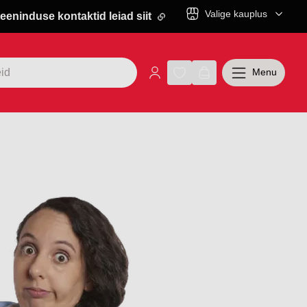
Valige kauplus
eeninduse kontaktid leiad siit
Menu