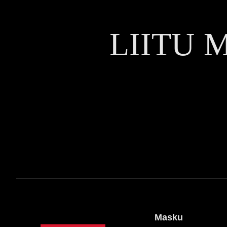
LIITU 
Masku