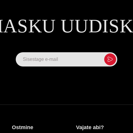
MASKU UUDIS
Ostmine
Vajate abi?