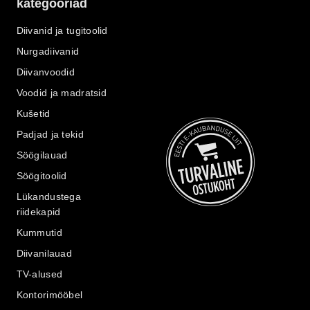
kategooriad
Diivanid ja tugitoolid
Nurgadiivanid
Diivanvoodid
Voodid ja madratsid
Kušetid
Padjad ja tekid
Söögilauad
Söögitoolid
Lükandustega
riidekapid
Kummutid
Diivanilauad
TV-alused
Kontorimööbel