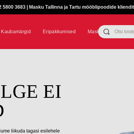
 5800 3683 | Masku Tallinna ja Tartu mööblipoodide kliendit
Kaubamärgid
Eripakkumised
Masku klubi
ÜLGE EI
D
lume liikuda tagasi esilehele