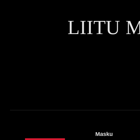
LIITU 
Masku