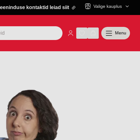
Valige kauplus
eeninduse kontaktid leiad siit
Menu