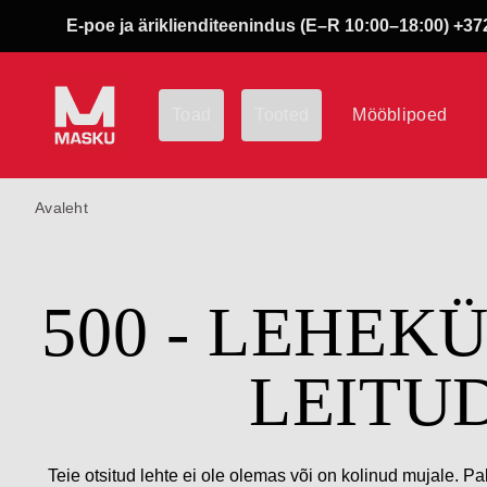
E-poe ja äriklienditeenindus (E–R 10:00–18:00) +372
Toad
Tooted
Mööblipoed
Avaleht
500 - LEHEK
LEITU
Teie otsitud lehte ei ole olemas või on kolinud mujale. Pa