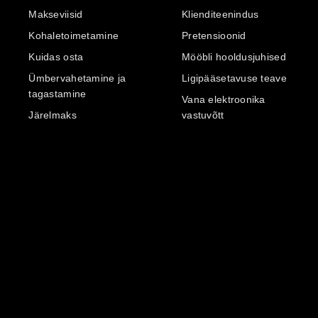
Makseviisid
Klienditeenindus
Kohaletoimetamine
Pretensioonid
Kuidas osta
Mööbli hooldusjuhised
Ümbervahetamine ja
Ligipääsetavuse teave
tagastamine
Vana elektroonika
Järelmaks
vastuvõtt