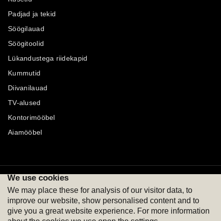
Padjad ja tekid
Söögilauad
Söögitoolid
Lükandustega riidekapid
Kummutid
Diivanilauad
TV-alused
Kontorimööbel
Aiamööbel
We use cookies
Maksevõimalused
Jälgi meid
We may place these for analysis of our visitor data, to
improve our website, show personalised content and to
give you a great website experience. For more information