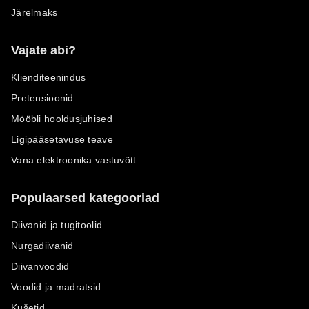
Järelmaks
Vajate abi?
Klienditeenindus
Pretensioonid
Mööbli hooldusjuhised
Ligipääsetavuse teave
Vana elektroonika vastuvõtt
Populaarsed kategooriad
Diivanid ja tugitoolid
Nurgadiivanid
Diivanvoodid
Voodid ja madratsid
Kušetid