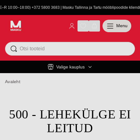
(E–R 10:00–18:00) +372 5800 3683 | Masku Tallinna ja Tartu mööblipoodide kliendit
Menu
Valige kauplus
Avaleht
500 - LEHEKÜLGE EI
LEITUD