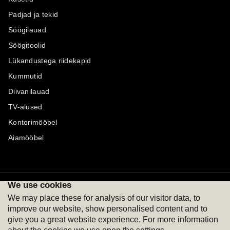
Padjad ja tekid
Söögilauad
Söögitoolid
Lükandustega riidekapid
Kummutid
Diivanilauad
TV-alused
Kontorimööbel
Aiamööbel
We use cookies
Maksevõimalused
Jälgi meid
We may place these for analysis of our visitor data, to
improve our website, show personalised content and to
give you a great website experience. For more information