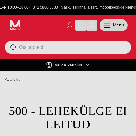
(E–R 10:00–18:00) +372 5800 3683 | Masku Tallinna ja Tartu mööblipoodide kliendit
Menu
Valige kauplus
Avaleht
500 - LEHEKÜLGE EI
LEITUD