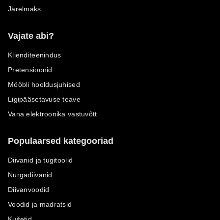
Järelmaks
Vajate abi?
Klienditeenindus
Pretensioonid
Mööbli hooldusjuhised
Ligipääsetavuse teave
Vana elektroonika vastuvõtt
Populaarsed kategooriad
Diivanid ja tugitoolid
Nurgadiivanid
Diivanvoodid
Voodid ja madratsid
Kušetid