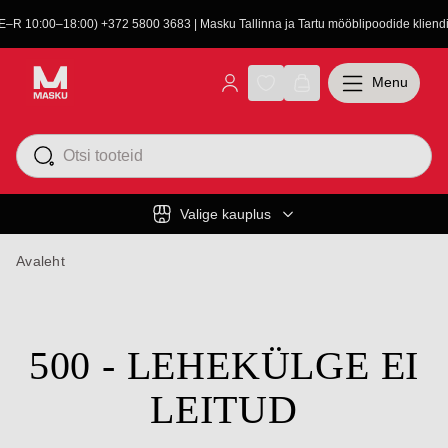
(E–R 10:00–18:00) +372 5800 3683 | Masku Tallinna ja Tartu mööblipoodide kliendit
Menu
Valige kauplus
Avaleht
500 - LEHEKÜLGE EI
LEITUD