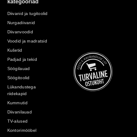
kategooriad
Diivanid ja tugitoolid
Nurgadiivanid
Diivanvoodid
Voodid ja madratsid
Kušetid
Padjad ja tekid
Söögilauad
Söögitoolid
Lükandustega
riidekapid
Kummutid
Diivanilauad
TV-alused
Kontorimööbel