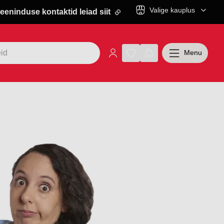
Valige kauplus
eeninduse kontaktid leiad siit
Menu