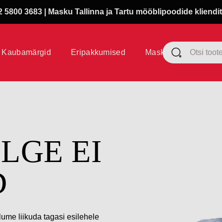
 5800 3683 | Masku Tallinna ja Tartu mööblipoodide kliendit
Kaubamärgid
Eripakkumised
Masku klubi
ÜLGE EI
D
lume liikuda tagasi esilehele