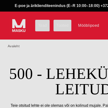
E-poe ja äriklienditeenindus (E–R 10:00–18:00) +372
Toad
Tooted
Mööblipoed
Avaleht
500 - LEHEK
LEITU
Teie otsitud lehte ei ole olemas või on kolinud mujale. Pa