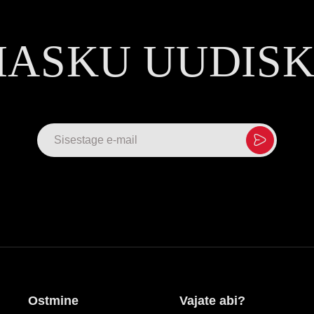
MASKU UUDIS
Ostmine
Vajate abi?