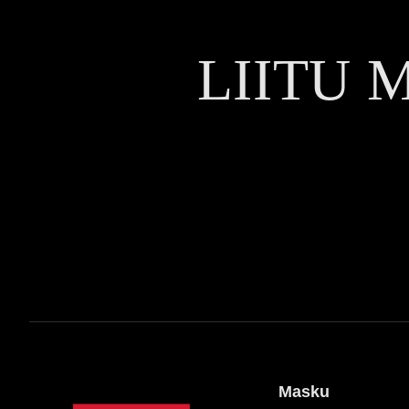
LIITU 
Masku