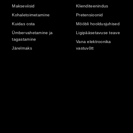
Makseviisid
Klienditeenindus
Kohaletoimetamine
Pretensioonid
Kuidas osta
Mööbli hooldusjuhised
Ümbervahetamine ja
Ligipääsetavuse teave
tagastamine
Vana elektroonika
Järelmaks
vastuvõtt