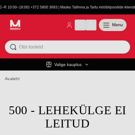
(E–R 10:00–18:00) +372 5800 3683 | Masku Tallinna ja Tartu mööblipoodide kliendit
Menu
Valige kauplus
Avaleht
500 - LEHEKÜLGE EI
LEITUD