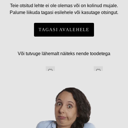
Teie otsitud lehte ei ole olemas või on kolinud mujale.
Palume liikuda tagasi esilehele või kasutage otsingut.
TAGASI AVALEHELE
Või tutvuge lähemalt näiteks nende toodetega