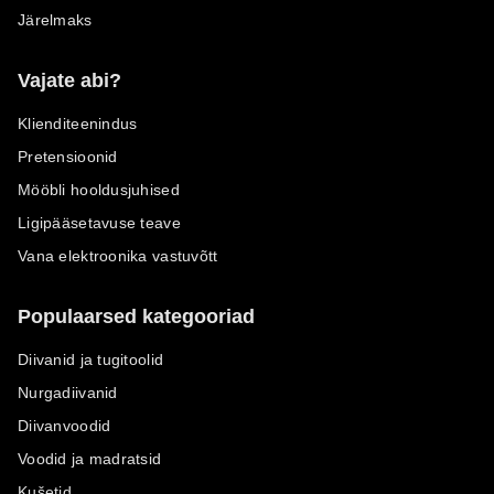
Järelmaks
Vajate abi?
Klienditeenindus
Pretensioonid
Mööbli hooldusjuhised
Ligipääsetavuse teave
Vana elektroonika vastuvõtt
Populaarsed kategooriad
Diivanid ja tugitoolid
Nurgadiivanid
Diivanvoodid
Voodid ja madratsid
Kušetid