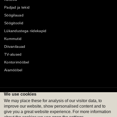
Padjad ja tekid
Söögilauad
Söögitoolid
Lükandustega riidekapid
Kummutid
Diivanilauad
TV-alused
Kontorimööbel
Aiamööbel
We use cookies
Maksevõimalused
Jälgi meid
We may place these for analysis of our visitor data, to
improve our website, show personalised content and to
give you a great website experience. For more information