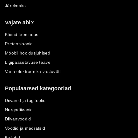
Järelmaks
Vajate abi?
Klienditeenindus
Pretensioonid
Mööbli hooldusjuhised
Ligipääsetavuse teave
Vana elektroonika vastuvõtt
Populaarsed kategooriad
Diivanid ja tugitoolid
Nurgadiivanid
Diivanvoodid
Voodid ja madratsid
Kušetid