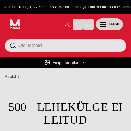
(E–R 10:00–18:00) +372 5800 3683 | Masku Tallinna ja Tartu mööblipoodide kliendit
Menu
Valige kauplus
Avaleht
500 - LEHEKÜLGE EI
LEITUD