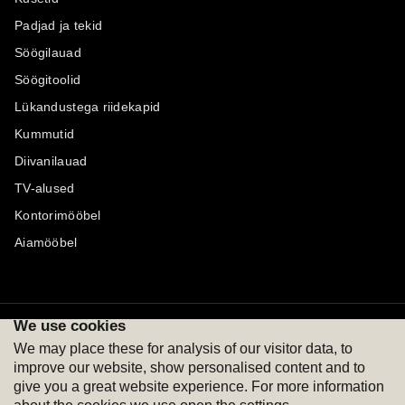
Padjad ja tekid
Söögilauad
Söögitoolid
Lükandustega riidekapid
Kummutid
Diivanilauad
TV-alused
Kontorimööbel
Aiamööbel
We use cookies
Maksevõimalused
Jälgi meid
We may place these for analysis of our visitor data, to
improve our website, show personalised content and to
give you a great website experience. For more information