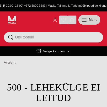
(E–R 10:00–18:00) +372 5800 3683 | Masku Tallinna ja Tartu mööblipoodide kliendit
Menu
Valige kauplus
Avaleht
500 - LEHEKÜLGE EI
LEITUD