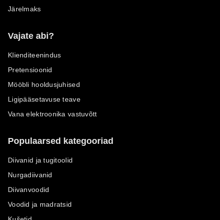
Järelmaks
Vajate abi?
Klienditeenindus
Pretensioonid
Mööbli hooldusjuhised
Ligipääsetavuse teave
Vana elektroonika vastuvõtt
Populaarsed kategooriad
Diivanid ja tugitoolid
Nurgadiivanid
Diivanvoodid
Voodid ja madratsid
Kušetid