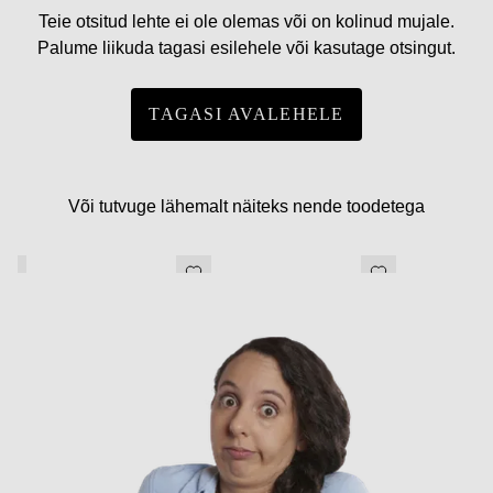
Teie otsitud lehte ei ole olemas või on kolinud mujale.
Palume liikuda tagasi esilehele või kasutage otsingut.
TAGASI AVALEHELE
Või tutvuge lähemalt näiteks nende toodetega