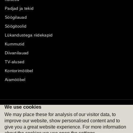
Padjad ja tekid
Söögilauad
Söögitoolid
Lükandustega riidekapid
Kummutid
Diivanilauad
TV-alused
Kontorimööbel
Aiamööbel
We use cookies
Maksevõimalused
Jälgi meid
We may place these for analysis of our visitor data, to
improve our website, show personalised content and to
give you a great website experience. For more information