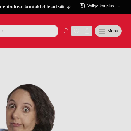
Valige kauplus
eeninduse kontaktid leiad siit
Menu