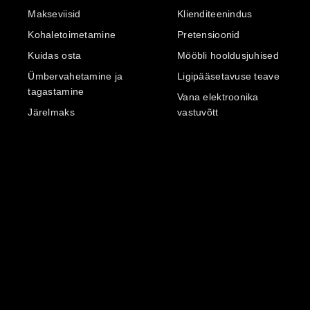
Makseviisid
Klienditeenindus
Kohaletoimetamine
Pretensioonid
Kuidas osta
Mööbli hooldusjuhised
Ümbervahetamine ja
Ligipääsetavuse teave
tagastamine
Vana elektroonika
Järelmaks
vastuvõtt