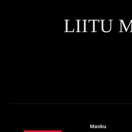
LIITU 
Masku