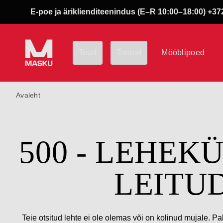
E-poe ja äriklienditeenindus (E–R 10:00–18:00) +372
Toad
Tooted
Mööblipoed
Avaleht
500 - LEHEK
LEITU
Teie otsitud lehte ei ole olemas või on kolinud mujale. Pa