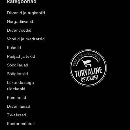
kategooriad
Diivanid ja tugitoolid
Nurgadiivanid
Diivanvoodid
Voodid ja madratsid
Kušetid
Padjad ja tekid
Söögilauad
Söögitoolid
Lükandustega
riidekapid
Kummutid
Diivanilauad
TV-alused
Kontorimööbel