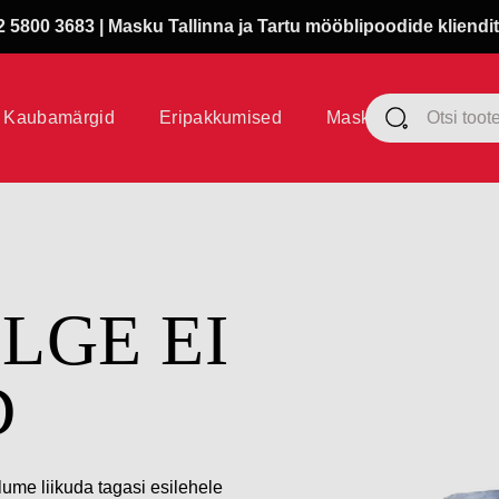
 5800 3683 | Masku Tallinna ja Tartu mööblipoodide kliendit
Kaubamärgid
Eripakkumised
Masku klubi
ÜLGE EI
D
lume liikuda tagasi esilehele