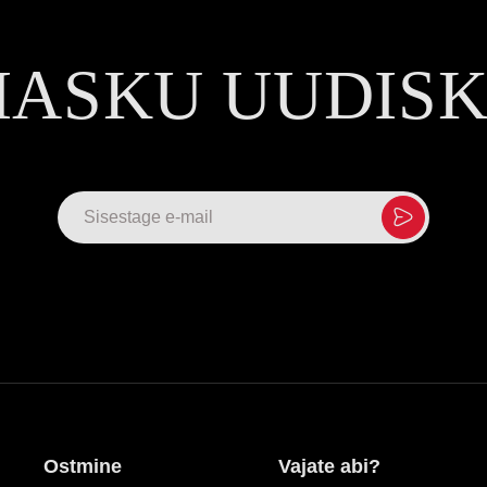
MASKU UUDIS
Ostmine
Vajate abi?