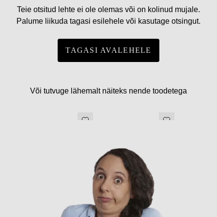
Teie otsitud lehte ei ole olemas või on kolinud mujale.
Palume liikuda tagasi esilehele või kasutage otsingut.
TAGASI AVALEHELE
Või tutvuge lähemalt näiteks nende toodetega