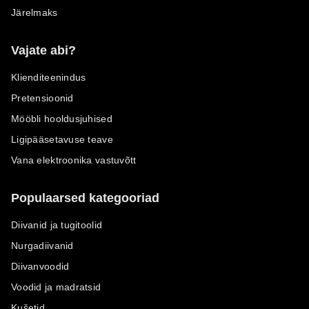
Järelmaks
Vajate abi?
Klienditeenindus
Pretensioonid
Mööbli hooldusjuhised
Ligipääsetavuse teave
Vana elektroonika vastuvõtt
Populaarsed kategooriad
Diivanid ja tugitoolid
Nurgadiivanid
Diivanvoodid
Voodid ja madratsid
Kušetid