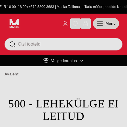
(E–R 10:00–18:00) +372 5800 3683 | Masku Tallinna ja Tartu mööblipoodide kliendit
Menu
Valige kauplus
Avaleht
500 - LEHEKÜLGE EI
LEITUD