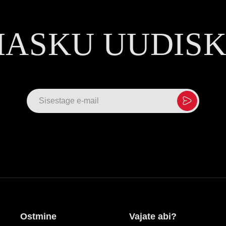
MASKU UUDIS
Ostmine
Vajate abi?