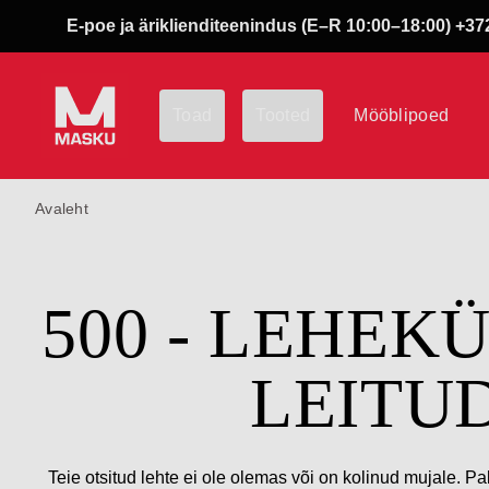
E-poe ja äriklienditeenindus (E–R 10:00–18:00) +372
Toad
Tooted
Mööblipoed
Avaleht
500 - LEHEK
LEITU
Teie otsitud lehte ei ole olemas või on kolinud mujale. Pa