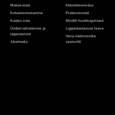
Makseviisid
Klienditeenindus
Kohaletoimetamine
Pretensioonid
Kuidas osta
Mööbli hooldusjuhised
Ümbervahetamine ja
Ligipääsetavuse teave
tagastamine
Vana elektroonika
Järelmaks
vastuvõtt