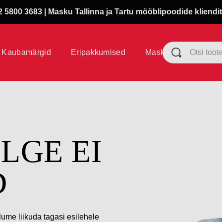
 5800 3683 | Masku Tallinna ja Tartu mööblipoodide kliendit
Kaubamärgid
Eripakkumised
Masku klubi
ÜLGE EI
D
lume liikuda tagasi esilehele