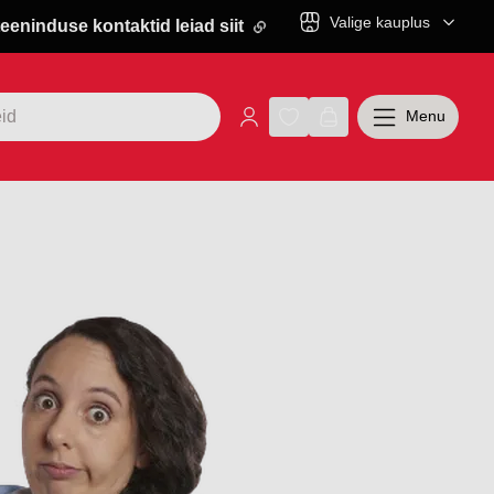
Valige kauplus
eeninduse kontaktid leiad siit
Menu