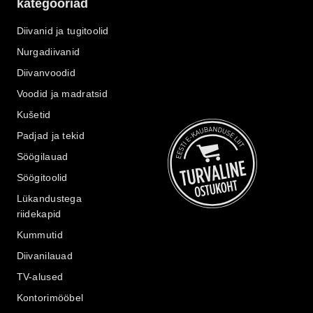
kategooriad
Diivanid ja tugitoolid
Nurgadiivanid
Diivanvoodid
Voodid ja madratsid
Kušetid
Padjad ja tekid
Söögilauad
Söögitoolid
Lükandustega
riidekapid
Kummutid
Diivanilauad
TV-alused
Kontorimööbel