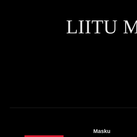
LIITU 
Masku