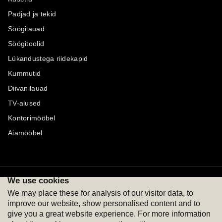
Padjad ja tekid
Söögilauad
Söögitoolid
Lükandustega riidekapid
Kummutid
Diivanilauad
TV-alused
Kontorimööbel
Aiamööbel
We use cookies
Maksevõimalused
Jälgi meid
We may place these for analysis of our visitor data, to
improve our website, show personalised content and to
give you a great website experience. For more information