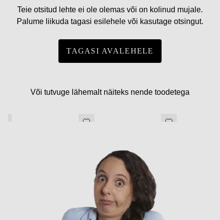
Teie otsitud lehte ei ole olemas või on kolinud mujale.
Palume liikuda tagasi esilehele või kasutage otsingut.
TAGASI AVALEHELE
Või tutvuge lähemalt näiteks nende toodetega