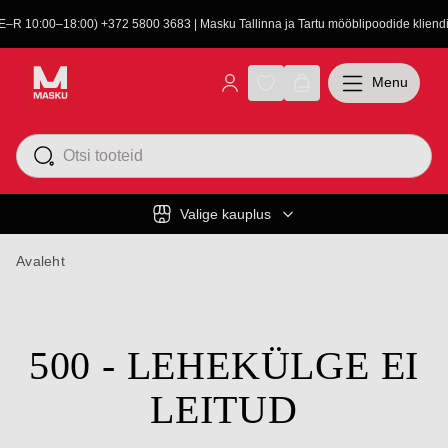
(E–R 10:00–18:00) +372 5800 3683 | Masku Tallinna ja Tartu mööblipoodide kliendit
Menu
Valige kauplus
Avaleht
500 - LEHEKÜLGE EI
LEITUD