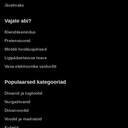
Järelmaks
Vajate abi?
Klienditeenindus
Pretensioonid
Mööbli hooldusjuhised
Ligipääsetavuse teave
Vana elektroonika vastuvõtt
Populaarsed kategooriad
Diivanid ja tugitoolid
Nurgadiivanid
Diivanvoodid
Voodid ja madratsid
Kušetid